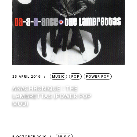
25 APRIL 2016
MUSIC
POP
POWER POP
ANACHRONIQUE : THE
LAMBRETTAS (POWER POP
MOD)
8 OCTOBER 2010
MUSIC