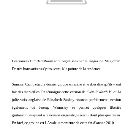
Les soirées BimBamBoom sont organisées par le magazine Magicrpm.
De très bons artistes s’y trouvent, à la pointe de la tendance.
Summer Camp était le dernier groupe en scène et je dois dire qu’ils y ont
fait des merveilles. En témoigne cette version de “
Was It Worth It
” où la
jolie voix anglaise de Elizabeth Sankey résonne parfaitement, version
également où Jeremy Warmsley se permet quelques libertés
guitaristiques quant à la version originale, le rendu étant plus que réussi.
En bref, ce groupe est LA valeur montante de cette fin d’année 2010.