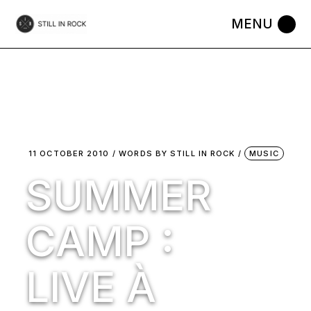
Skip
to
the
content
11 OCTOBER 2010
WORDS BY
STILL IN ROCK
MUSIC
SUMMER
CAMP :
LIVE À