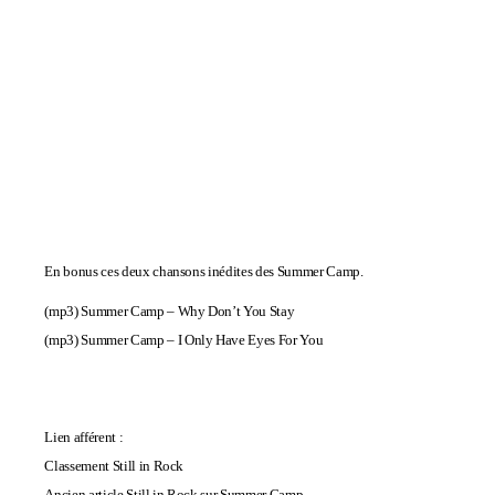
En bonus ces deux chansons inédites des Summer Camp.
(mp3)
Summer Camp – Why Don’t You Stay
(mp3)
Summer Camp – I Only Have Eyes For You
Lien afférent :
Classement Still in Rock
Ancien article Still in Rock sur Summer Camp