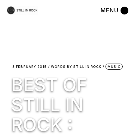
Skip
to
the
content
3 FEBRUARY 2015
WORDS BY
STILL IN ROCK
MUSIC
BEST OF
STILL IN
ROCK :