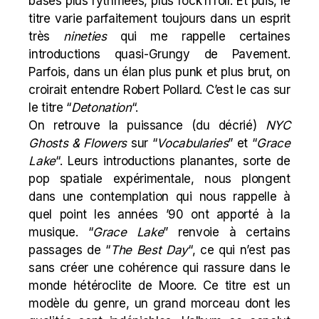
bases plus rythmées, plus rock’n’roll. Et puis, le
titre varie parfaitement toujours dans un esprit
très
nineties
qui me rappelle certaines
introductions quasi-Grungy de Pavement.
Parfois, dans un élan plus
punk
et plus brut, on
croirait entendre Robert Pollard. C’est le cas sur
le titre “
Detonation
“.
On retrouve la puissance (du décrié)
NYC
Ghosts & Flowers
sur “
Vocabularies
” et “
Grace
Lake
“. Leurs introductions planantes, sorte de
pop spatiale expérimentale, nous plongent
dans une contemplation qui nous rappelle à
quel point les années ’90 ont apporté à la
musique. “
Grace Lake
” renvoie à certains
passages de “
The Best Day
“, ce qui n’est pas
sans créer une cohérence qui rassure dans le
monde hétéroclite de Moore. Ce titre est un
modèle du genre, un grand morceau dont les