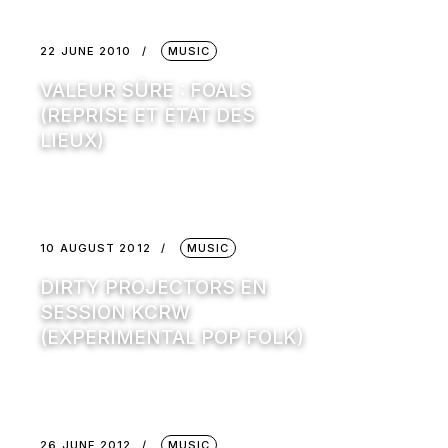
22 JUNE 2010
MUSIC
VALEUR SÛRE : FOALS
(REPRISE ET ÉTAT DES
LIEUX)
10 AUGUST 2012
MUSIC
DIRTY PROJECTORS EN
SESSION KCRW
(EXPERIMENTAL POP FOLK)
26 JUNE 2012
MUSIC