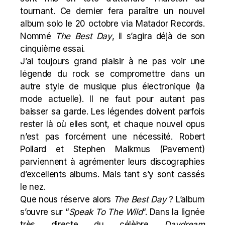
tournant. Ce dernier fera paraître un nouvel
album solo le 20 octobre via Matador Records.
Nommé
The Best Day
, il s’agira déjà de son
cinquième essai.
J’ai toujours
grand plaisir
à ne pas voir une
légende du rock se compromettre dans un
autre style de musique plus électronique (la
mode actuelle). Il ne faut pour autant pas
baisser sa garde. Les légendes doivent parfois
rester là où elles sont, et chaque nouvel opus
n’est pas forcément une nécessité.
Robert
Pollard
et
Stephen Malkmus
(
Pavement
)
parviennent à agrémenter leurs discographies
d’excellents albums. Mais tant s’y sont cassés
le nez.
Que nous réserve alors
The Best Day
? L’album
s’ouvre sur “
Speak To The Wild
“. Dans la lignée
très directe du célèbre
Daydream