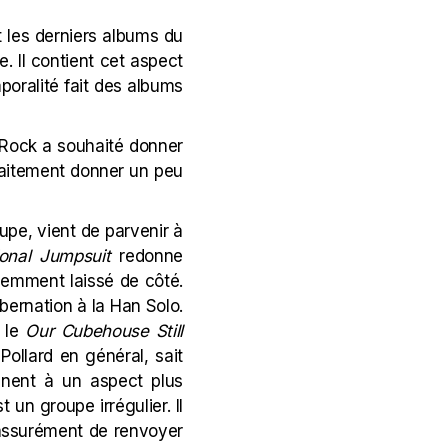
t les derniers albums du
. Il contient cet aspect
mporalité fait des albums
in Rock a souhaité donner
faitement donner un peu
pe, vient de parvenir à
ional Jumpsuit
redonne
cemment laissé de côté.
ibernation à la Han Solo.
s le
Our Cubehouse Still
ollard en général, sait
ènent à un aspect plus
 un groupe irrégulier. Il
 assurément de renvoyer