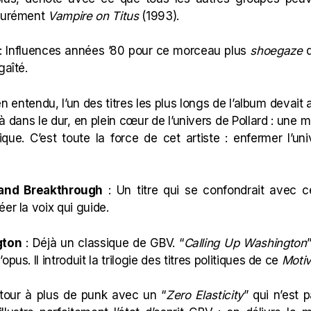
ssurément
Vampire on Titus
(1993)
.
: Influences années ’80 pour ce morceau plus
shoegaze
q
gaîté.
en entendu, l’un des titres les plus longs de l’album devait 
à dans le dur, en plein cœur de l’univers de Pollard : une 
que. C’est toute la force de cet artiste : enfermer l’un
t and Breakthrough
: Un titre qui se confondrait avec c
éer la voix qui guide.
gton
: Déjà un classique de GBV. “
Calling Up Washington
pus. Il introduit la trilogie des titres politiques de ce
Motiv
tour à plus de punk avec un “
Zero Elasticity
” qui n’est 