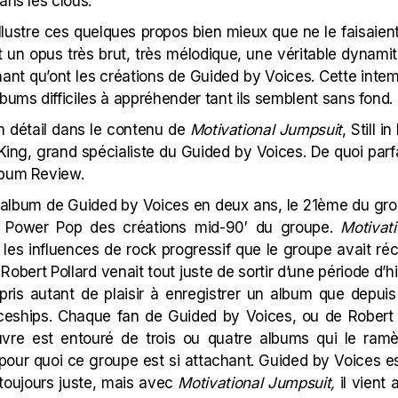
ans les clous.
llustre ces quelques propos bien mieux que ne le faisaien
t un opus très brut, très mélodique, une véritable dynamite
inant qu’ont les créations de Guided by Voices. Cette inte
lbums difficiles à appréhender tant ils semblent sans fond.
n détail dans le contenu de
Motivational Jumpsuit
, Still 
King, grand spécialiste du Guided by Voices. De quoi par
lbum Review.
 album de Guided by Voices en deux ans, le 21ème du grou
ion Power Pop des créations mid-90′ du groupe.
Motivat
 les influences de rock progressif que le groupe avait ré
bert Pollard venait tout juste de sortir d’une période d’h
 pris autant de plaisir à enregistrer un album que depui
eships. Chaque fan de Guided by Voices, ou de Robert P
re est entouré de trois ou quatre albums qui le ram
pour quoi ce groupe est si attachant. Guided by Voices est
s toujours juste, mais avec
Motivational Jumpsuit,
il vient