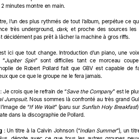
, 2 minutes montre en main.
itre, l’un des plus rythmés de tout l’album, perpétue ce q
ance très underground,
dark
, et proche des sources les
st décidément pas prêt à lâcher la machine à gros riffs.
est ici que tout change. Introduction d’un piano, une voi
 “
Jupiter Spin
” sont difficiles tant ce morceau coup
noplie de Robert Pollard fait que GBV est capable de 
ux que ce que le groupe ne le fera jamais.
: Je crois que le refrain de “
Save the Company
” est le p
al Jumpsuit.
Nous sommes là confronté au très grand Guid
 l’image de “
If We Wait
” (paru sur
Sunfish Holy Breakfast
ate dans la discographie de Pollard.
g
: Un titre à la Calvin Johnson (“
Indian Summer
“), un ti
 plus, dénote avec ce que tous les autres groupes peuv