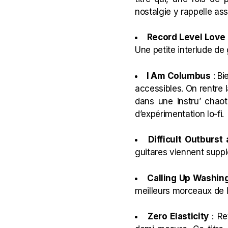
nostalgie y rappelle a
Record Level Love
Une petite interlude de 
I Am Columbus
: Bi
accessibles. On rentre l
dans une instru’ chaoti
d’expérimentation lo-fi.
Difficult Outburs
guitares viennent suppl
Calling Up Washin
meilleurs morceaux de l’o
Zero Elasticity
: Re