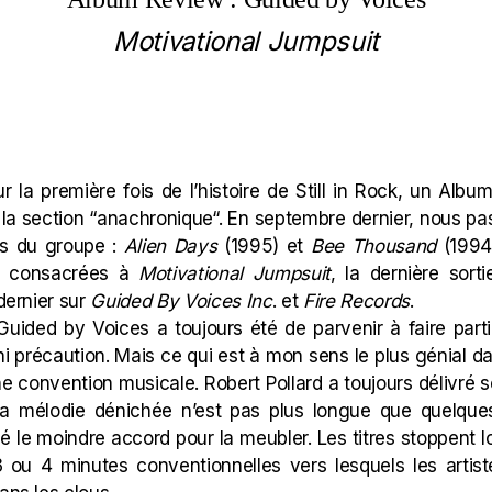
Motivational Jumpsuit
ur la première fois de l’histoire de Still in Rock, un Alb
la section “
anachronique
“. En septembre dernier, nous pa
s du groupe :
Alien Days
(1995) et
Bee Thousand
(1994
nt consacrées à
Motivational Jumpsuit
, la dernière sor
 dernier sur
Guided By Voices Inc
. et
Fire Records
.
Guided by Voices a toujours été de parvenir à faire parti
 ni précaution. Mais ce qui est à mon sens le plus génial 
ne convention musicale. Robert Pollard a toujours délivré
e la mélodie dénichée n’est pas plus longue que quelq
té le moindre accord pour la meubler. Les titres stoppent
s 3 ou 4 minutes conventionnelles vers lesquels les artiste