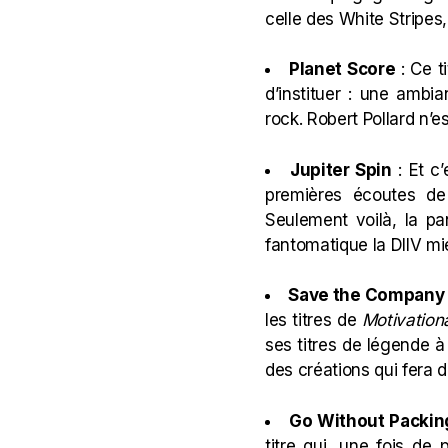
celle des White Stripes
Planet Score
: Ce t
d’instituer : une ambi
rock. Robert Pollard n’e
Jupiter Spin
: Et c’
premières écoutes de
Seulement voilà, la pa
fantomatique la
DIIV
mie
Save the Company
les titres de
Motivation
ses titres de légende à
des créations qui fera d
Go Without Packin
titre qui, une fois de