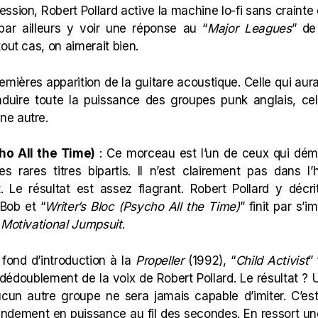
ssion, Robert Pollard active la machine lo-fi sans crainte d’
 par ailleurs y voir une réponse au “
Major Leagues
” de
out cas, on aimerait bien.
emières apparition de la guitare acoustique. Celle qui aur
raduire toute la puissance des groupes punk anglais, ce
ne autre.
cho All the Time)
: Ce morceau est l’un de ceux qui dém
s rares titres bipartis. Il n’est clairement pas dans l’
t. Le résultat est assez flagrant. Robert Pollard y décri
 Bob et “
Writer’s Bloc (Psycho All the Time)
” finit par s
e
Motivational Jumpsuit
.
 fond d’introduction à la
Propeller
(1992), “
Child Activist
”
dédoublement de la voix de Robert Pollard. Le résultat ? 
ucun autre groupe ne sera jamais capable d’imiter. C’est
andement en puissance au fil des secondes. En ressort u