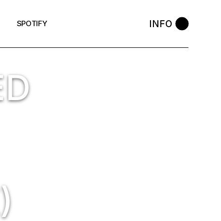
INFO
SPOTIFY
ED
)