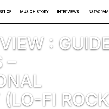
EST OF
MUSIC HISTORY
INTERVIEWS
INSTAGRAM
VIEW : GUID
 –
ONAL
(LO-FI ROCK