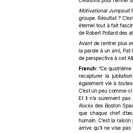
créations pour rentrer d
Motivational Jumpsuit
i
groupe. Résultat ? C’es
éternel tout à fait fasc
de Robert Pollard des a
Avant de rentrer plus e
la parole à un ami,
Pat 
de perspective à cet A
French
: “Ce quatrième
recapturer la jubilat
également vie à toutes
C’est un peu comme-ci Ro
Et il n’a surement pas
Rocks
des Boston Spac
que chaque chef d’œuv
humain. C’est la raison 
arrive qu’il ne vise pa