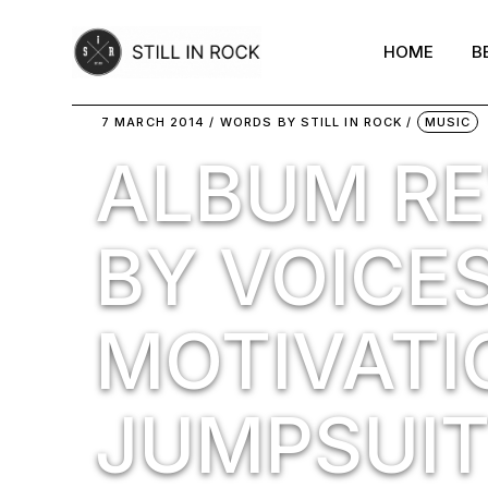
Skip
to
the
HOME
B
content
7 MARCH 2014
WORDS BY
STILL IN ROCK
MUSIC
ALBUM RE
BY VOICES
MOTIVATI
JUMPSUIT 