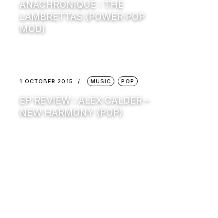
ANACHRONIQUE : THE
LAMBRETTAS (POWER POP
MOD)
1 OCTOBER 2015
MUSIC
POP
EP REVIEW : ALEX CALDER –
NEW HARMONY (POP)