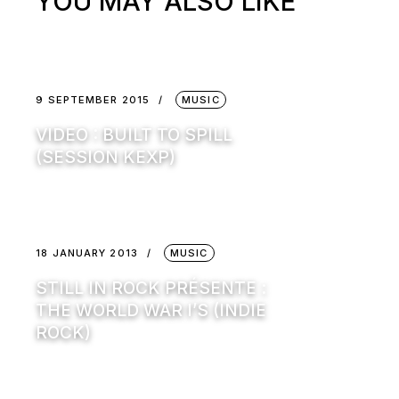
YOU MAY ALSO LIKE
9 SEPTEMBER 2015
MUSIC
VIDEO : BUILT TO SPILL
(SESSION KEXP)
18 JANUARY 2013
MUSIC
STILL IN ROCK PRÉSENTE :
THE WORLD WAR I’S (INDIE
ROCK)