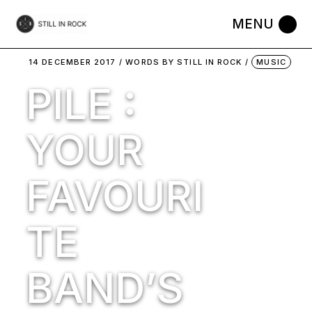
Skip
to
the
content
14 DECEMBER 2017
WORDS BY
STILL IN ROCK
MUSIC
PILE :
YOUR
FAVOURI
TE
BAND’S