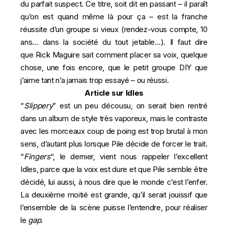
du parfait suspect. Ce titre, soit dit en passant – il paraît
qu’on est quand même là pour ça – est la franche
réussite d’un groupe si vieux (rendez-vous compte, 10
ans… dans la société du tout jetable…). Il faut dire
que Rick Maguire sait comment placer sa voix, quelque
chose, une fois encore, que le petit groupe DIY que
j’aime tant n’a jamais trop essayé – ou réussi.
Article sur Idles
“
Slippery
” est un peu décousu, on serait bien rentré
dans un album de style très vaporeux, mais le contraste
avec les morceaux coup de poing est trop brutal à mon
sens, d’autant plus lorsque Pile décide de forcer le trait.
“
Fingers
“, le dernier, vient nous rappeler l’excellent
Idles, parce que la voix est dure et que Pile semble être
décidé, lui aussi, à nous dire que le monde c’est l’enfer.
La deuxième moitié est grande, qu’il serait jouissif que
l’ensemble de la scène puisse l’entendre, pour réaliser
le
gap
.