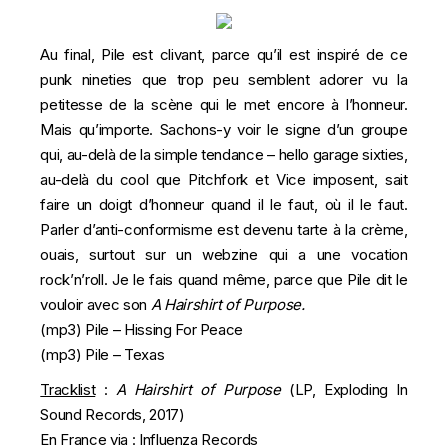
Au final, Pile est clivant, parce qu’il est inspiré de ce
punk nineties que trop peu semblent adorer vu la
petitesse de la scène qui le met encore à l’honneur.
Mais qu’importe. Sachons-y voir le signe d’un groupe
qui, au-delà de la simple tendance – hello garage sixties,
au-delà du cool que Pitchfork et Vice imposent, sait
faire un doigt d’honneur quand il le faut, où il le faut.
Parler d’anti-conformisme est devenu tarte à la crème,
ouais, surtout sur un webzine qui a une vocation
rock’n’roll. Je le fais quand même, parce que Pile dit le
vouloir avec son
A Hairshirt of Purpose.
(mp3)
Pile – Hissing For Peace
(mp3)
Pile – Texas
Tracklist
:
A Hairshirt of Purpose
(LP, Exploding In
Sound Records, 2017)
En France via :
Influenza Records