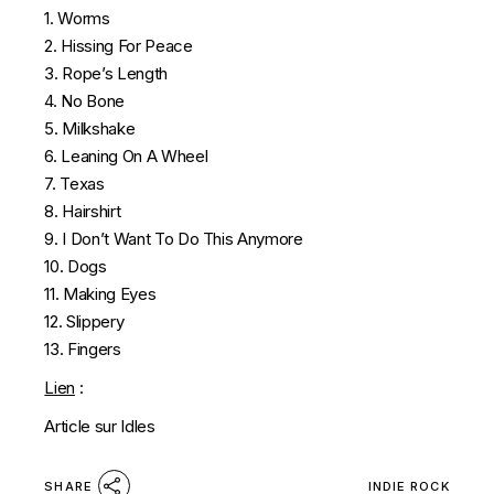
1. Worms
2. Hissing For Peace
3. Rope’s Length
4. No Bone
5. Milkshake
6. Leaning On A Wheel
7. Texas
8. Hairshirt
9. I Don’t Want To Do This Anymore
10. Dogs
11. Making Eyes
12. Slippery
13. Fingers
Lien
:
Article sur Idles
INDIE ROCK
SHARE