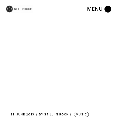
Skip
to
the
content
JUNE 2013
29 JUNE 2013
BY
STILL IN ROCK
MUSIC