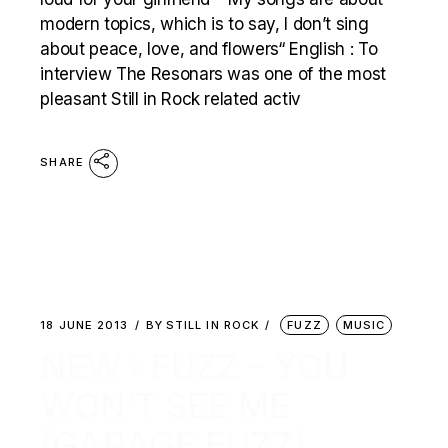
modern topics, which is to say, I don’t sing
about peace, love, and flowers“ English : To
interview The Resonars was one of the most
pleasant Still in Rock related activ
SHARE
18 JUNE 2013
BY
STILL IN ROCK
FUZZ
MUSIC
NEW : FUZZ – YOU
WON’T SEE ME
(GARAGE FUZZ)