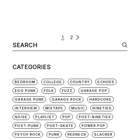
POSTS
1
2
Search
NAVIGATION
for:
CATEGORIES
BEDROOM
COLLEGE
COUNTRY
ECHOES
EGG PUNK
FOLK
FUZZ
GARAGE POP
GARAGE PUNK
GARAGE ROCK
HARDCORE
INTERVIEW
MIXTAPE
MUSIC
NINETIES
NOISE
PLAYLIST
POP
POST-NINETIES
POST-PUNK
POST-SKATE
POWER POP
PSYCH ROCK
PUNK
REDNECK
SLACKER