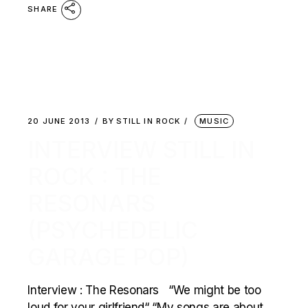
SHARE
20 JUNE 2013
BY
STILL IN ROCK
MUSIC
INTERVIEW STILL IN
ROCK : THE
RESONARS
(PSYCHEDELIC
GARAGE POP)
Interview : The Resonars “We might be too
loud for your girlfriend“ “My songs are about