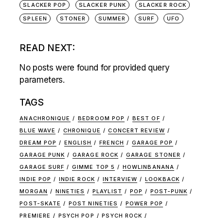
SLACKER POP
SLACKER PUNK
SLACKER ROCK
SPLEEN
STONER
SUMMER
SURF
UFO
READ NEXT:
No posts were found for provided query
parameters.
TAGS
ANACHRONIQUE
BEDROOM POP
BEST OF
BLUE WAVE
CHRONIQUE
CONCERT REVIEW
DREAM POP
ENGLISH
FRENCH
GARAGE POP
GARAGE PUNK
GARAGE ROCK
GARAGE STONER
GARAGE SURF
GIMME TOP 5
HOWLINBANANA
INDIE POP
INDIE ROCK
INTERVIEW
LOOKBACK
MORGAN
NINETIES
PLAYLIST
POP
POST-PUNK
POST-SKATE
POST NINETIES
POWER POP
PREMIERE
PSYCH POP
PSYCH ROCK