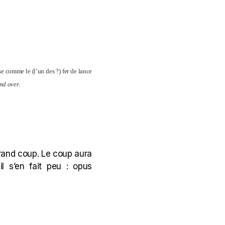
se comme le (l’un des ?) fer de lance
nd over
.
 grand coup. Le coup aura
l s’en fait peu : opus