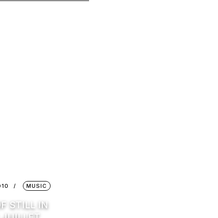
010
MUSIC
F STILL IN
 JUILLET