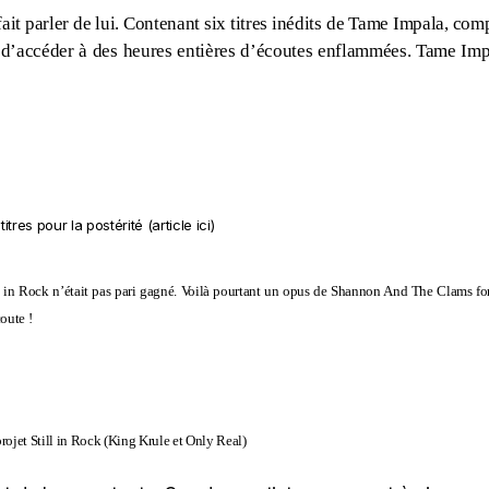
fait parler de lui. Contenant six titres inédits de Tame Impala, com
nt d’accéder à des heures entières d’écoutes enflammées. Tame Im
titres pour la postérité (
article ici
)
ll in Rock n’était pas pari gagné. Voilà pourtant un opus de Shannon And The Clams fort 
oute !
projet Still in Rock
(
King Krule
et
Only Real
)