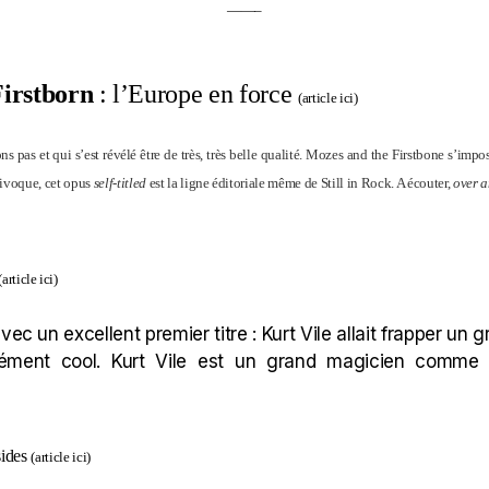
——–
irstborn
: l’Europe en force
(
article ici
)
 pas et qui s’est révélé être de très, très belle qualité. Mozes and the Firstbone s’impo
ivoque, cet opus
self-titled
est la ligne éditoriale même de Still in Rock. A écouter,
over a
(
article ici
)
vec un excellent premier titre : Kurt Vile allait frapper un
ément cool. Kurt Vile est un grand magicien comme i
sides
(
article ici
)