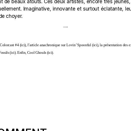
t de beaux atouts. Ces deux artistes, encore très jeunes,
tuellement. Imaginative, innovante et surtout éclatante, l
 de choyer.
—-
Colorcast #4 (
ici
), l’article anachronique sur Lovin’ Spoonful (
ici
), la présentation des 
ossils (
ici
). Enfin, Cool Ghouls (
ici
).