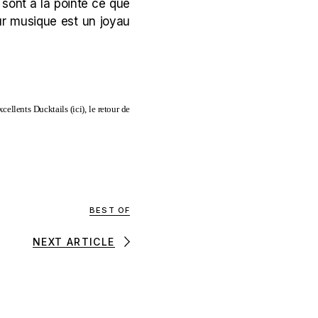
 sont à la pointe ce que
eur musique est un joyau
excellents Ducktails (
ici
), le retour de
BEST OF
NEXT ARTICLE