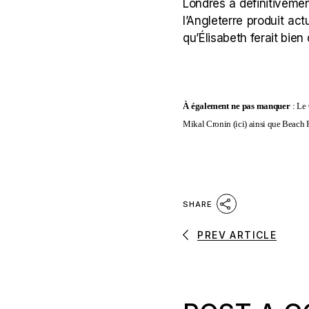
Londres à définitivemen
l’Angleterre produit ac
qu’Élisabeth ferait bien
À également ne pas manquer
: Le 
Mikal Cronin (
ici
) ainsi que Beach F
SHARE
PREV ARTICLE