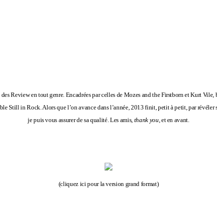
s des Review en tout genre. Encadrées par celles de Mozes and the Firstborn et Kurt Vil
le Still in Rock. Alors que l’on avance dans l’année, 2013 finit, petit à petit, par révéler 
je puis vous assurer de sa qualité. Les amis,
thank you
, et en avant
.
(
cliquez ici pour la version grand format
)