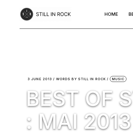
Skip
to
the
HOME
B
content
3 JUNE 2013
WORDS BY
STILL IN ROCK
MUSIC
BEST OF S
: MAI 2013