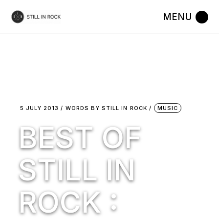
Skip
to
the
content
5 JULY 2013
WORDS BY
STILL IN ROCK
MUSIC
BEST OF
STILL IN
ROCK :