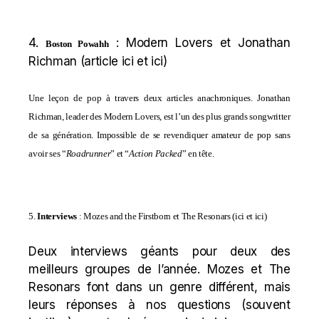
4.
: Modern Lovers et Jonathan
Boston Powahh
Richman (
article ici
et
ici
)
Une leçon de pop à travers deux articles anachroniques. Jonathan
Richman, leader des Modern Lovers, est l’un des plus grands songwritter
de sa génération. Impossible de se revendiquer amateur de pop sans
avoir ses “
Roadrunner
” et “
Action Packed
” en tête.
5.
Interviews
: Mozes and the Firstborn et The Resonars
(
ici
et
ici
)
Deux interviews géants pour deux des
meilleurs groupes de l’année. Mozes et The
Resonars font dans un genre différent, mais
leurs réponses à nos questions (souvent