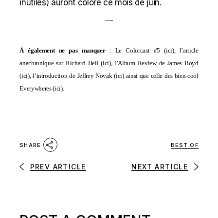
inutiles) auront coloré ce mois de juin.
—-
À également ne pas manquer
: Le Colorcast #5 (
ici
), l’article
anachronique sur Richard Hell (
ici
), l’Album Review de James Boyd
(
ici
), l’introduction de Jeffrey Novak (
ici
) ainsi que celle des bien-cool
Everywheres (
ici
).
BEST OF
SHARE
PREV ARTICLE
NEXT ARTICLE