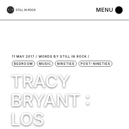
Skip
to
the
content
11 MAY 2017
WORDS BY
STILL IN ROCK
BEDROOM
MUSIC
NINETIES
POST-NINETIES
TRACY
BRYANT :
LOS