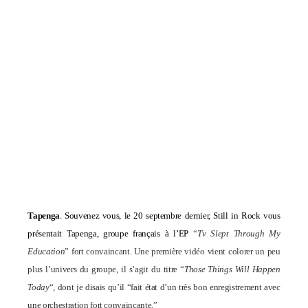
Tapenga
. Souvenez vous, le 20 septembre dernier, Still in Rock vous
présentait Tapenga, groupe français à l’EP
“
Tv Slept Through My
Education
” fort convaincant. U
ne première vidéo vient colorer un peu
plus l’univers du groupe, il s’agit du titre
“
Those Things Will Happen
Today
“, dont je disais qu’il “fait état d’un très bon enregistrement avec
une orchestration fort convaincante.”