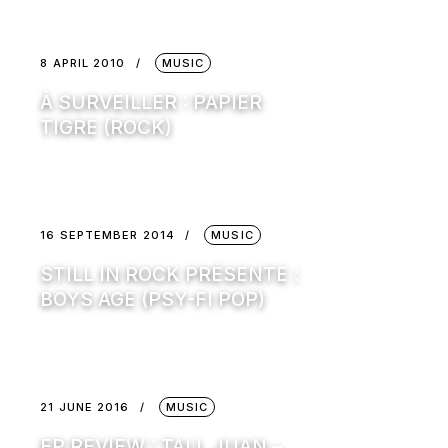
8 APRIL 2010
MUSIC
À SURVEILLER : PAPIER
TIGRE (ROCK)
16 SEPTEMBER 2014
MUSIC
STILL IN ROCK PRÉSENTE :
BOYS AGE (PSY-FI POP)
21 JUNE 2016
MUSIC
EP REVIEW : TALL JUAN –