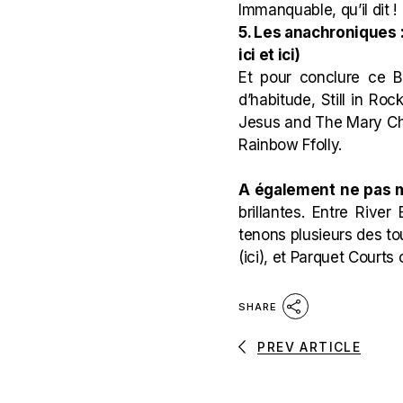
Immanquable, qu’il dit !
5. Les anachroniques 
ici
et
ici
)
Et pour conclure ce 
d’habitude, Still in R
Jesus and The Mary Chai
Rainbow Ffolly.
A également ne pas
brillantes. Entre River 
tenons plusieurs des to
(
ici
), et Parquet Courts 
SHARE
PREV ARTICLE