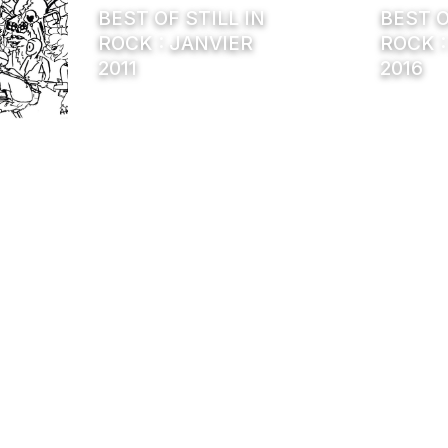
BEST OF STILL IN
BEST O
ROCK : JANVIER
ROCK :
2011
2016