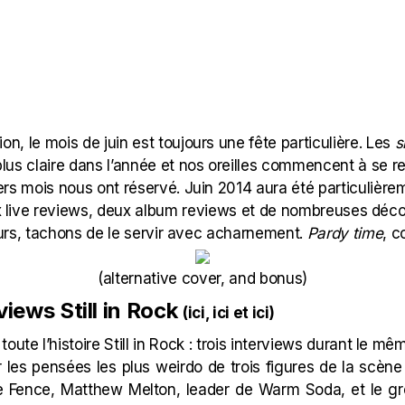
tion, le mois de juin est toujours une fête particulière. Les
s
us claire dans l’année et nos oreilles commencent à se re
ers mois nous ont réservé. Juin 2014 aura été particulièr
ux live reviews, deux album reviews et de nombreuses déco
urs, tachons de le servir avec acharnement.
Pardy time
, c
(alternative
cover
, and
bonus
)
rviews Still in Rock
(
ici
,
ici
et
ici
)
 toute l’histoire Still in Rock : trois interviews durant le 
ir les pensées les plus weirdo de trois figures de la scène
 Fence, Matthew Melton, leader de Warm Soda, et le gro