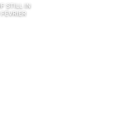
F STILL IN
 FÉVRIER