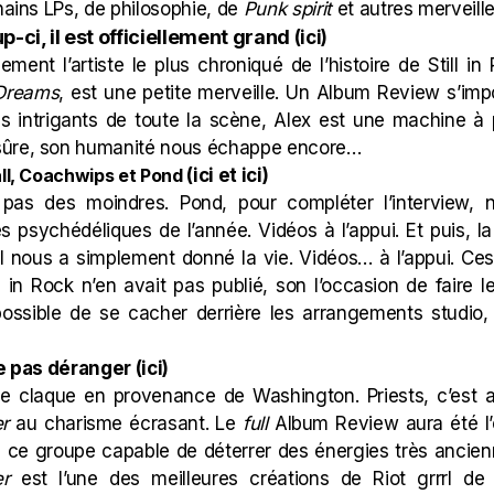
hains LPs, de philosophie, de
Punk spirit
et autres merveille
up-ci, il est officiellement grand
(
ici
)
lement l’artiste le plus chroniqué de l’histoire de Still 
Dreams
, est une petite merveille. Un Album Review s’im
plus intrigants de toute la scène, Alex est une machine à
sûre, son humanité nous échappe encore…
all, Coachwips et Pond
(
ici
et
ici
)
 pas des moindres. Pond, pour compléter l’interview
 psychédéliques de l’année. Vidéos à l’appui. Et puis, l
 nous a simplement donné la vie. Vidéos… à l’appui. Ce
l in Rock n’en avait pas publié, son l’occasion de faire 
ssible de se cacher derrière les arrangements studio, l
ne pas déranger (
ici
)
elle claque en provenance de Washington. Priests, c’est 
er
au charisme écrasant. Le
full
Album Review aura été l’
de ce groupe capable de déterrer des énergies très ancie
er
est l’une des meilleures créations de Riot grrrl de