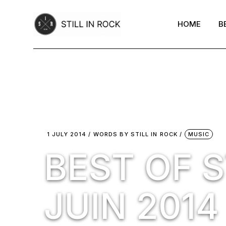
Skip
to
the
HOME
B
content
1 JULY 2014
WORDS BY
STILL IN ROCK
MUSIC
BEST OF S
JUIN 2014