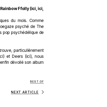
Rainbow Ffolly (
ici
,
ici
,
niques du mois. Comme
 shoegaze psyché de The
ies pop psychédélique de
trouve, particulièrement
ici
) et Deers (
ici
), nous
 enfin dévoilé son album
BEST OF
NEXT ARTICLE