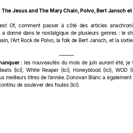
: The Jesus and The Mary Chain, Polvo, Bert Jansch et 
Best Of, comment passer à côté des articles anachro
ock a donné dans le nostalgique de plusieurs genres : le
n, l’Art Rock de Polvo, la folk de Bert Jansch, et la sixt
———
 manquer
: les nouveautés du mois de juin auront été, je 
Beats (
ici
), White Reaper (
ici
), Honeyblood (
ici
), WOD (
us meilleurs titres de l’année. Donovan Blanc a également
continu de soulever des foules (
ici
).