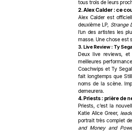
tous trois de leurs proc
2. Alex Calder : ce co
Alex Calder est officiel
deuxième LP,
Strange 
l’un des artistes les 
masse. Une chose est 
3. Live Review : Ty Seg
Deux live reviews, et
meilleures performances
Coachwips et Ty Segall
fait longtemps que Stil
noms de la scène. Impo
demeurera.
4. Priests : prière de 
Priests, c’est la nouv
Katie Alice Greer,
lead
portrait très complet 
and Money and Pow