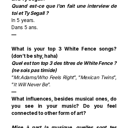
Quand est-ce que l’on fait une interview de
toi et Ty Segall ?
In 5 years.
Dans 5 ans.
—
What is your top 3 White Fence songs?
(don’t be shy, haha)
Quel est ton top 3 des titres de White Fence ?
(ne sois pas timide)
“
Mr.Adams/Who Feels Right
“, “
Mexican Twins
“,
“
It Will Never Be
“.
—
What influences, besides musical ones, do
you see in your music? Do you feel
connected to other form of art?
Mise à part la musique, quelles sont tes