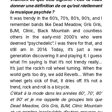
donner une définition de ce qu’est réellement
la musique psychée ?
It was trendy in the 60’s, 70’s, 80’s, 90’s, and I
remember bands like
Dead Meadow
, Gris Gris,
BJM
, Clinic, Black Mountain and countless
others in the early-mid 2000’s who were
deemed “psychedelic”. I was there for that, and
still am in 2014. Today, it’s just a new
generation discovering it and playing it. I guess
what I’m saying is that it’s not trendy really…
It’s just the rock’n roll wheel turning. When the
world gets too dry, we add Reverb… When the
wheel gets sick of that, it dries off. It’s not a
trend, rock and roll is a bicycle.
C’était à la mode dans les années 60′, 70′, 80′
et 90′ et je me rappelle de groupes tels que
Dead Meadow
, Gris Gris,
BJM
, Clinic Mountain