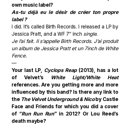
own music label?
As-tu déjà eu le désir de créer ton propre
label ?
I did. It’s called
Birth Records
. I released a LP by
Jessica Pratt, and a WF 7″ inch
single
.
Je l’ai fait. Il s’appelle
Birth Records
. J’ai produit
un album de Jessica Pratt et un 7inch de White
Fence.
—
Your last LP,
Cyclops Reap
(2013), has a lot
of Velvet’s
White Light/White Heat
references. Are you getting more and more
influenced by this band? Is there any link to
the
The Velvet Underground & Nico
by Castle
Face and Friends for which you did a cover
of “
Run Run Run
” in 2012? Or Lou Reed’s
death maybe?