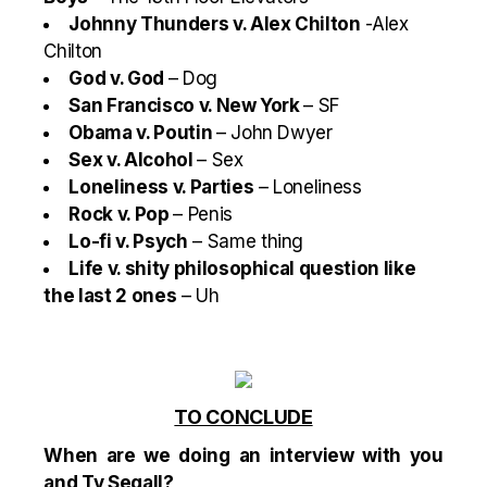
Johnny Thunders v. Alex Chilton
-Alex
Chilton
God v. God
– Dog
San Francisco v. New York
– SF
Obama v. Poutin
– John Dwyer
Sex v. Alcohol
– Sex
Loneliness v. Parties
– Loneliness
Rock v. Pop
– Penis
Lo-fi v. Psych
– Same thing
Life v. shity philosophical question like
the last 2 ones
– Uh
TO CONCLUDE
When are we doing an interview with you
and Ty Segall?