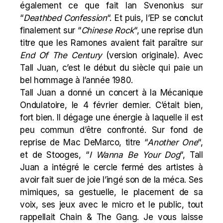
également ce que fait
Ian Svenonius
sur
“
Deathbed Confession
“. Et puis, l’EP se conclut
finalement sur “
Chinese Rock
“, une reprise d’un
titre que les Ramones avaient fait paraître sur
End Of The Century
(
version originale
). Avec
Tall Juan, c’est le début du siècle qui paie un
bel hommage à l’année 1980.
Tall Juan a donné un concert à la Mécanique
Ondulatoire, le 4 février dernier. C’était bien,
fort bien. Il dégage une énergie à laquelle il est
peu commun d’être confronté. Sur fond de
reprise de Mac DeMarco, titre “
Another One
“,
et de Stooges, “
I Wanna Be Your Dog
“, Tall
Juan a intégré le cercle fermé des artistes à
avoir fait suer de joie l’ingé son de la méca. Ses
mimiques, sa gestuelle, le placement de sa
voix, ses jeux avec le micro et le public, tout
rappellait
Chain & The Gang
. Je vous laisse