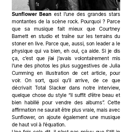
Sunflower Bean
est l’une des grandes stars
montantes de la scène rock. Pourquoi ? Parce
que sa musique fait mieux que
Courtney
Barnett
en studio et traîne sur les terrains du
stoner en live. Parce que, aussi, son leader a le
physique qui va bien, eh oui, ça aide. Si je dis
ça, c’est que
j’ai
j’avais volontairement mis
l’une des photos les plus suggestives de Julia
Cumming en illustration de cet article,
pour
voir
. On sort, quoi qu’il arrive, de ce que
décrivait Total Slacker dans notre interview,
quelque chose du style “il suffit d’être beau et
bien habillé pour vendre des albums”. Cette
affirmation ne saurait être plus vraie, mais avec
Sunflower, on ajoute également une musique
de haut vol à l’équation.
Une fois cela dit, il n’est pas prévu que Still in