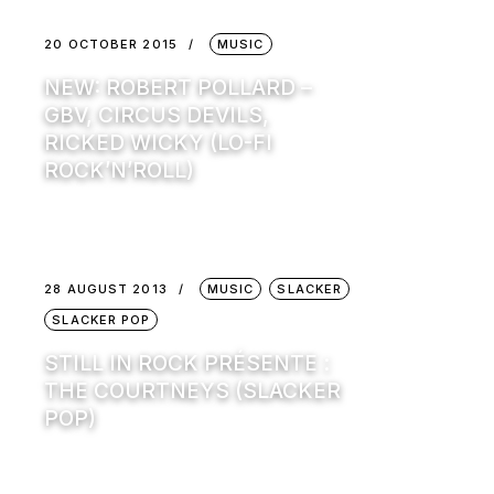
20 OCTOBER 2015
MUSIC
NEW: ROBERT POLLARD –
GBV, CIRCUS DEVILS,
RICKED WICKY (LO-FI
ROCK’N’ROLL)
28 AUGUST 2013
MUSIC
SLACKER
SLACKER POP
STILL IN ROCK PRÉSENTE :
THE COURTNEYS (SLACKER
POP)