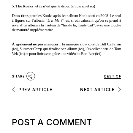
5.
The Kooks
: et ce n’est que le début (
article ici
et
ici
)
Deux titres pour les Kooks après leur album Konk sorti en 2008. Le seul
à figurer sur l’album, “
Is It Me ?
” est si convaincant qu’on se prend à
rêver d’un album à la hauteur de “Inside In, Inside Out”, avec une touche
de maturité supplémentaire.
À également ne pas manquer
: la musique slow core de Bill Callahan
(
ici
), Summer Camp qui finalise son album (
ici
), l’excellent titre de Tom
Vek (
ici
) et pour finir avec grâce une vidéo de Bon Iver (
ici
).
BEST OF
SHARE
PREV ARTICLE
NEXT ARTICLE
POST A COMMENT