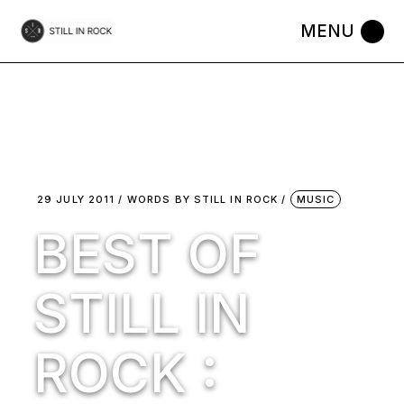
Skip
to
the
content
29 JULY 2011
WORDS BY
STILL IN ROCK
MUSIC
BEST OF
STILL IN
ROCK :