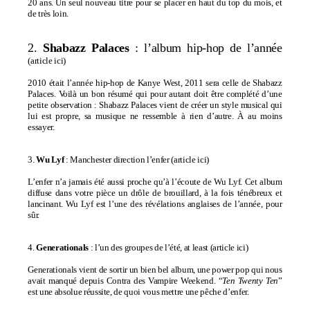
20 ans. Un seul nouveau titre pour se placer en haut du top du mois, et
de très loin.
2.
Shabazz Palaces
:
l’album hip-hop de l’année
(
article ici
)
2010 était l’année hip-hop de Kanye West, 2011 sera celle de Shabazz
Palaces. Voilà un bon résumé qui pour autant doit être complété d’une
petite observation : Shabazz Palaces vient de créer un style musical qui
lui est propre, sa musique ne ressemble à rien d’autre. À au moins
essayer.
3.
Wu Lyf
: Manchester direction l’enfer
(
article ici
)
L’enfer n’a jamais été aussi proche qu’à l’écoute de Wu Lyf. Cet album
diffuse dans votre pièce un drôle de brouillard, à la fois ténébreux et
lancinant. Wu Lyf est l’une des révélations anglaises de l’année, pour
sûr.
4.
Generationals
: l’un des groupes de l’été, at least (
article ici
)
Generationals vient de sortir un bien bel album, une power pop qui nous
avait manqué depuis Contra des Vampire Weekend. “
Ten Twenty Ten
”
est une absolue réussite, de quoi vous mettre une pêche d’enfer.