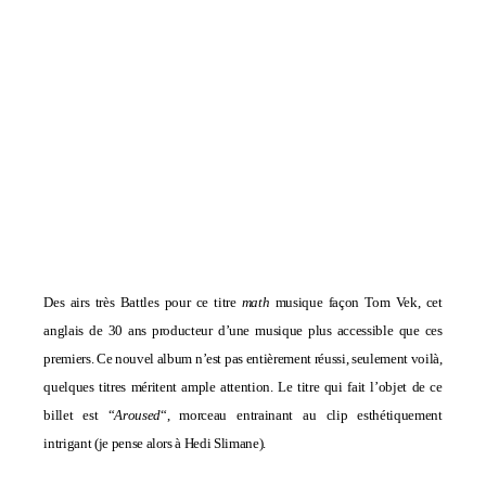
Des airs très
Battles
pour ce titre
math
musique façon Tom Vek, cet
anglais de 30 ans producteur d’une musique plus accessible que ces
premiers. Ce nouvel album n’est pas entièrement réussi,
seulement voilà,
quelques titres méritent ample attention. Le titre qui fait l’objet de ce
billet est “
Aroused
“, morceau entrainant au clip esthétiquement
intrigant (je pense alors à
Hedi Slimane
).