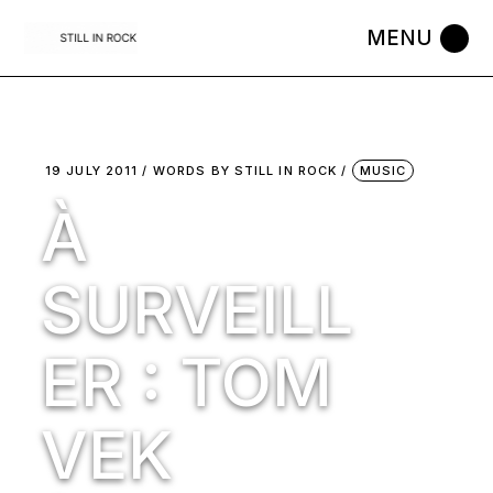
Skip
to
the
content
19 JULY 2011
WORDS BY
STILL IN ROCK
MUSIC
À
SURVEILL
ER : TOM
VEK