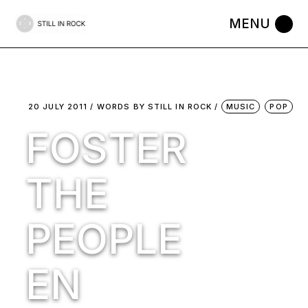
Skip
to
the
content
20 JULY 2011
WORDS BY
STILL IN ROCK
MUSIC
POP
FOSTER
THE
PEOPLE
EN