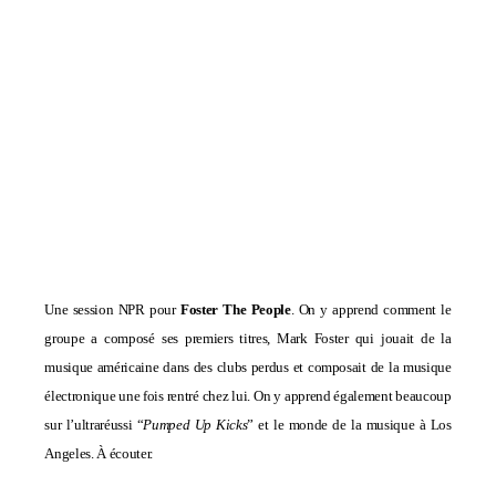
Une session NPR pour
Foster The People
. On y apprend comment le
groupe a composé ses premiers titres, Mark Foster qui jouait de la
musique américaine dans des clubs perdus et composait de la musique
électronique une fois rentré chez lui. On y apprend également beaucoup
sur l’ultraréussi “
Pumped Up Kicks
” et le monde de la musique à Los
Angeles. À écouter.