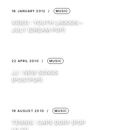
16 JANUARY 2012
MUSIC
VIDEO : YOUTH LAGOON –
JULY (DREAM POP)
22 APRIL 2010
MUSIC
JJ : NEW SONGS
(POSTPOP)
19 AUGUST 2010
MUSIC
TENNIS : CAPE DORY (POP
LO-FI)