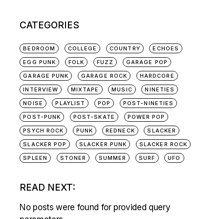
CATEGORIES
BEDROOM
COLLEGE
COUNTRY
ECHOES
EGG PUNK
FOLK
FUZZ
GARAGE POP
GARAGE PUNK
GARAGE ROCK
HARDCORE
INTERVIEW
MIXTAPE
MUSIC
NINETIES
NOISE
PLAYLIST
POP
POST-NINETIES
POST-PUNK
POST-SKATE
POWER POP
PSYCH ROCK
PUNK
REDNECK
SLACKER
SLACKER POP
SLACKER PUNK
SLACKER ROCK
SPLEEN
STONER
SUMMER
SURF
UFO
READ NEXT:
No posts were found for provided query