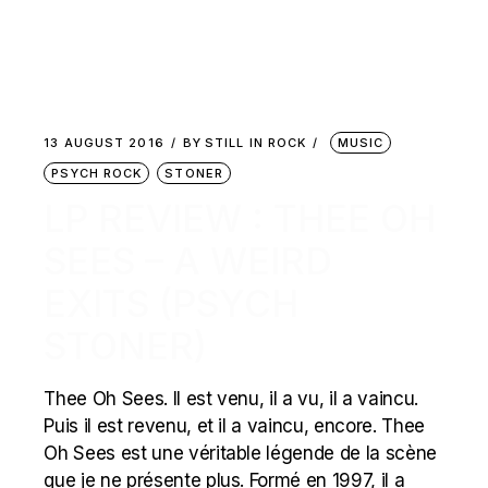
13 AUGUST 2016
BY
STILL IN ROCK
MUSIC
PSYCH ROCK
STONER
LP REVIEW : THEE OH
SEES – A WEIRD
EXITS (PSYCH
STONER)
Thee Oh Sees. Il est venu, il a vu, il a vaincu.
Puis il est revenu, et il a vaincu, encore. Thee
Oh Sees est une véritable légende de la scène
que je ne présente plus. Formé en 1997, il a