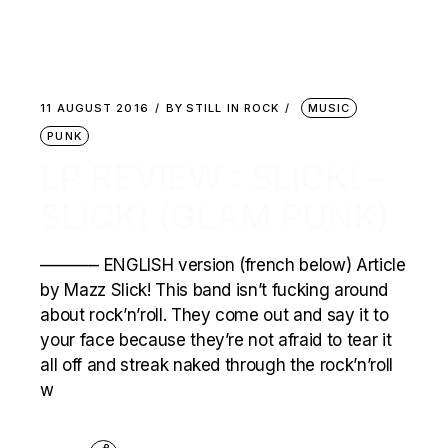
11 AUGUST 2016
BY
STILL IN ROCK
MUSIC
PUNK
LP REVIEW : SLICK! –
SLICK! (GLAM PUNK)
———– ENGLISH version (french below) Article
by Mazz Slick! This band isn’t fucking around
about rock’n’roll. They come out and say it to
your face because they’re not afraid to tear it
all off and streak naked through the rock’n’roll
w