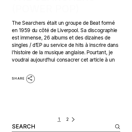
(POWER POP)
The Searchers était un groupe de Beat formé
en 1959 du côté de Liverpool. Sa discographie
est immense, 26 albums et des dizaines de
singles / d’EP au service de hits à inscrire dans
l’histoire de la musique anglaise. Pourtant, je
voudrai aujourd’hui consacrer cet article à un
SHARE
POSTS
1
2
Search
NAVIGATION
for: