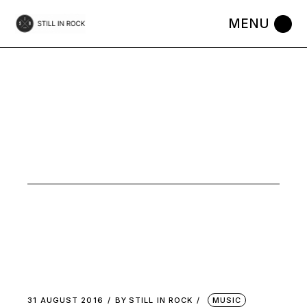
Skip
to
the
content
AUGUST
2016
31 AUGUST 2016
BY
STILL IN ROCK
MUSIC