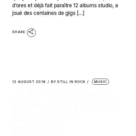
d’ores et déjà fait paraître 12 albums studio, a
joué des centaines de gigs […]
SHARE
12 AUGUST 2016
BY
STILL IN ROCK
MUSIC
LP REVIEW : WYATT
BLAIR – POINT OF NO
RETURN (POP
EIGHTIES)