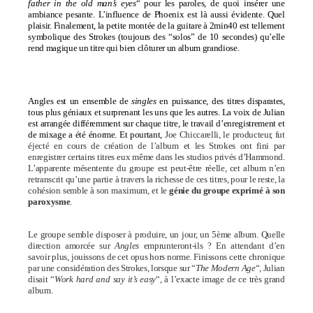
father in the old man’s eyes
“ pour les paroles, de quoi insérer une
ambiance pesante. L’influence de Phoenix est là aussi évidente. Quel
plaisir. Finalement, la petite montée de la guitare à 2min40 est tellement
symbolique des Strokes (toujours des “solos” de 10 secondes) qu’elle
rend magique un titre qui bien clôturer un album grandiose.
Angles est un ensemble de
singles
en puissance, des titres disparates,
tous plus géniaux et surprenant les uns que les autres. La voix de Julian
est arrangée différemment sur chaque titre, le travail d’enregistrement et
de mixage a été énorme. Et pourtant,
Joe Chiccarelli, le producteur, fut
éjecté en cours de création de l’album et les Strokes ont fini par
enregistrer certains titres eux même dans les studios privés d’Hammond.
L’apparente mésentente du groupe est peut-être réelle, cet album n’en
retranscrit qu’une partie à travers la richesse de ces titres, pour le reste, la
cohésion semble à son maximum, et le
génie du groupe exprimé à son
paroxysme
.
Le groupe semble disposer à produire, un jour, un 5ème album. Quelle
direction amorcée sur
Angles
emprunteront-ils ? En attendant d’en
savoir plus, jouissons de cet opus hors norme. Finissons cette chronique
par une considération des Strokes, lorsque sur “
The Modern Age
“, Julian
disait “
Work hard and say it’s easy
“, à l’exacte image de ce très grand
album.