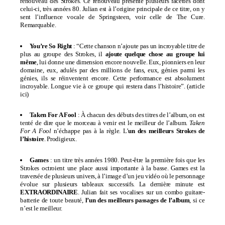
renouveau des Strokes. Ce renouveau présente plusieurs facettes dont
celui-ci, très années 80. Julian est à l’origine principale de ce titre, on y
sent l’influence vocale de Springsteen, voir celle de The Cure.
Remarquable.
You’re So Right
: “Cette chanson n’ajoute pas un incroyable titre de
plus au groupe des Strokes, il
ajoute quelque chose au groupe lui
même
, lui donne une dimension encore nouvelle. Eux, pionniers en leur
domaine, eux, adulés par des millions de fans, eux, génies parmi les
génies, ils se réinventent encore. Cette performance est absolument
incroyable. Longue vie à ce groupe qui restera dans l’histoire”. (
article
ici
)
Taken For A Fool
: À chacun des débuts des titres de l’album, on est
tenté de dire que le morceau à venir est le meilleur de l’album.
Taken
For A Fool
n’échappe pas à la règle. L’
un des meilleurs Strokes de
l’histoire
. Prodigieux.
Games
: un titre très années 1980. Peut-être la première fois que les
Strokes octroient une place aussi importante à la basse. Games est la
traversée de plusieurs univers, à l’image d’un jeu vidéo où le personnage
évolue sur plusieurs tableaux successifs. La dernière minute est
EXTRAORDINAIRE
. Julian fait ses vocalises sur un combo guitare-
batterie de toute beauté,
l’un des meilleurs passages de l’album
, si ce
n’est le meilleur.