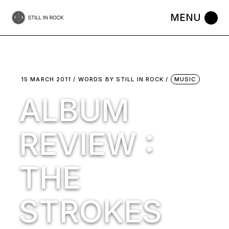
Skip
to
the
content
15 MARCH 2011
WORDS BY
STILL IN ROCK
MUSIC
ALBUM
REVIEW :
THE
STROKES