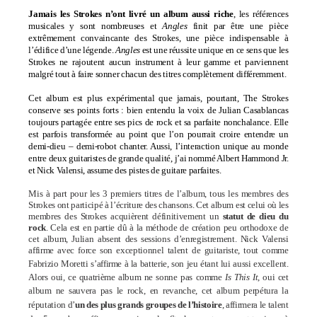
Jamais les Strokes n’ont livré un album aussi riche
, les références
musicales y sont nombreuses et
Angles
finit par être une pièce
extrêmement convaincante des Strokes, une pièce indispensable à
l’édifice d’une légende.
Angles
est une réussite unique en ce sens que les
Strokes ne rajoutent aucun instrument à leur gamme et parviennent
malgré tout à faire sonner chacun des titres complètement différemment.
Cet album est plus expérimental que jamais, pourtant, The Strokes
conserve ses points forts : bien entendu la voix de Julian Casablancas
toujours partagée entre ses pics de rock et sa parfaite nonchalance. Elle
est parfois transformée au point que l’on pourrait croire entendre un
demi-dieu – demi-robot chanter. Aussi, l’interaction unique au monde
entre deux guitaristes de grande qualité, j’ai nommé Albert Hammond Jr.
et Nick Valensi, assume des pistes de guitare parfaites.
Mis à part pour les 3 premiers titres de l’album, tous les membres des
Strokes ont participé à l’écriture des chansons. Cet album est celui où les
membres des Strokes acquièrent définitivement un
statut de dieu du
rock
. Cela est en partie
dû
à la méthode de création peu orthodoxe de
cet album, Julian absent des sessions d’enregistrement. Nick Valensi
affirme avec force son exceptionnel talent de guitariste, tout comme
Fabrizio Moretti s’affirme à la batterie, son jeu étant lui aussi excellent.
Alors oui, ce quatrième album ne sonne pas comme
Is This It
, oui cet
album ne sauvera pas le rock, en revanche, cet album perpétura la
réputation d’
un des plus grands groupes de l’histoire
, affirmera le talent