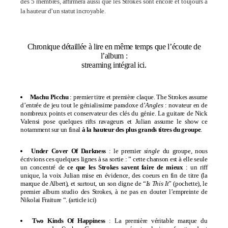
des 5 membres, affirmera aussi que les Strokes sont encore et toujours à
la hauteur d’un statut incroyable.
Chronique détaillée à lire en même temps que l’écoute de
l’album :
streaming intégral ici
.
Machu Picchu
: premier titre et première claque. The Strokes assume
d’entrée de jeu tout le génialissime paradoxe d’
Angles
: novateur en de
nombreux points et conservateur des clés du génie. La guitare de Nick
Valensi pose quelques rifts ravageurs et Julian assume le show ce
notamment sur un final
à la hauteur des plus grands titres du groupe
.
Under Cover Of Darkness
: le premier
single
du groupe, nous
écrivions ces quelques lignes à sa sortie : ” cette chanson est à elle seule
un concentré de
ce que les Strokes savent faire de mieux
: un riff
unique, la voix Julian mise en évidence, des coeurs en fin de titre (la
marque de Albert), et surtout, un son digne de “
Is This It
” (
pochette
), le
premier album studio des Strokes, à ne pas en douter l’empreinte de
Nikolai Fraiture “. (
article ici
)
Two Kinds Of Happiness
: La première véritable marque du