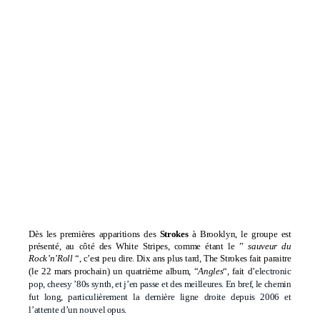
Dès les premières apparitions des
Strokes
à Brooklyn, le groupe est
présenté, au côté des White Stripes, comme étant le ”
sauveur du
Rock’n’Roll
“, c’est peu dire. Dix ans plus tard, The Strokes fait paraitre
(le 22 mars prochain) un quatrième album, “
Angles
“, fait d’
electronic
pop, cheesy ’80s synth, et j’en passe et des meilleures. En bref, le chemin
fut long, particulièrement la dernière ligne droite depuis 2006 et
l’attente d’un nouvel opus.