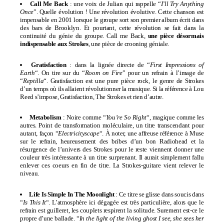
Call Me Back
: une voix de Julian qui rappelle “
I’ll Try Anything
Once
”. Quelle évolution ! Une révolution évolutive. Cette chanson est
impensable en 2001 lorsque le groupe sort son premier album écrit dans
des bars de Brooklyn. Et pourtant, cette révolution se fait dans la
continuité du génie du groupe. Call me Back,
une pièce désormais
indispensable aux Strokes
, une pièce de crooning géniale.
Gratisfaction
: dans la lignée directe de “
First Impressions of
Earth
“. On tire sur du “
Room on Fire
” pour un refrain à l’image de
“
Reptilla
“. Gratisfaction est une pure pièce rock, le genre de Strokes
d’un temps où ils allaient révolutionner la musique. Si la référence à Lou
Reed s’impose, Gratisfaction, The Strokes et rien d’autre.
Metabolism
: Noire comme “
You’re So Right
“, magique comme les
autres. Point de transformation moléculaire, un titre transcendant pour
autant, façon “
Electricityscape
“. À noter, une affreuse référence à Muse
sur le refrain, heureusement des bribes d’un bon Radiohead et la
résurgence de l’univers des Strokes pour le reste viennent donner une
couleur très intéressante à un titre surprenant. Il aurait simplement fallu
enlever ces coeurs en fin de titre. La Strokes-guitare vient relever le
niveau.
Life Is Simple In The Moonlight
: Ce titre se glisse dans soucis dans
“
Is This It
“. L’atmosphère ici dégagée est très particulière, alors que le
refrain est guilleret, les couplets respirent la solitude. Surement est-ce le
propre d’une ballade. “
In the light of the living ghost I see, she sees her