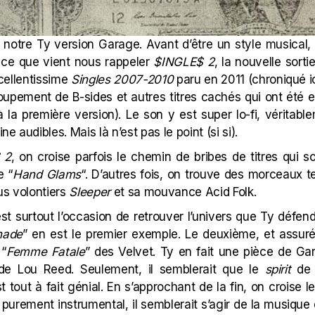
e notre Ty version Garage. Avant d’être un style musical
t ce que vient nous rappeler
$INGLE$ 2
, la nouvelle sort
excellentissime
Singles 2007-2010
paru en 2011 (
chroniqué i
upement de B-sides et autres titres cachés qui ont été e
à la première version). Le son y est super lo-fi, véritable
ne audibles. Mais là n’est pas le point (si si).
 2
, on croise parfois le chemin de bribes de titres qui 
e “
Hand Glams
“. D’autres fois, on trouve des morceaux t
lus volontiers
Sleeper
et sa mouvance Acid Folk.
st surtout l’occasion de retrouver l’univers que Ty défend
nade
” en est le premier exemple. Le deuxième, et assurém
 “
Femme Fatale
” des Velvet. Ty en fait une pièce de Ga
 de Lou Reed. Seulement, il semblerait que le
spirit
de
t tout à fait génial. En s’approchant de la fin, on croise 
re purement instrumental, il semblerait s’agir de la musique