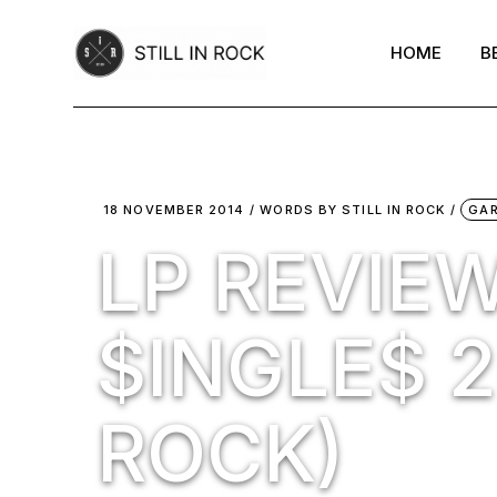
Skip
to
the
HOME
B
content
18 NOVEMBER 2014
WORDS BY
STILL IN ROCK
GA
LP REVIEW
$INGLE$ 
ROCK)