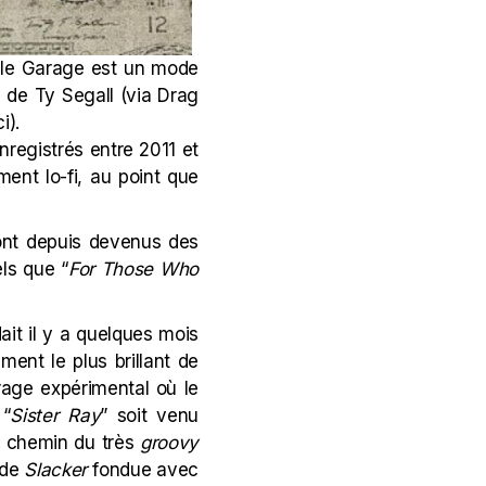
, le Garage est un mode
ie de Ty Segall (via Drag
ci
).
nregistrés entre 2011 et
ment lo-fi, au point que
sont depuis devenus des
els que “
For Those Who
ait il y a quelques mois
ent le plus brillant de
rage expérimental où le
 “
Sister Ray
” soit venu
le chemin du très
groovy
 de
Slacker
fondue avec