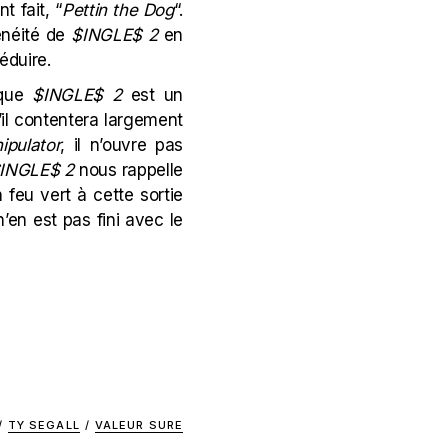
t fait, “
Pettin the Dog
“.
énéité de
$INGLE$ 2
en
séduire.
 que
$INGLE$ 2
est un
’il contentera largement
ipulator
, il n’ouvre pas
INGLE$ 2
nous rappelle
feu vert à cette sortie
n’en est pas fini avec le
/
TY SEGALL
/
VALEUR SURE