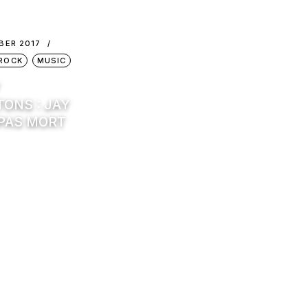
BER 2017
ROCK
MUSIC
Y
ONS : JAY
 PAS MORT