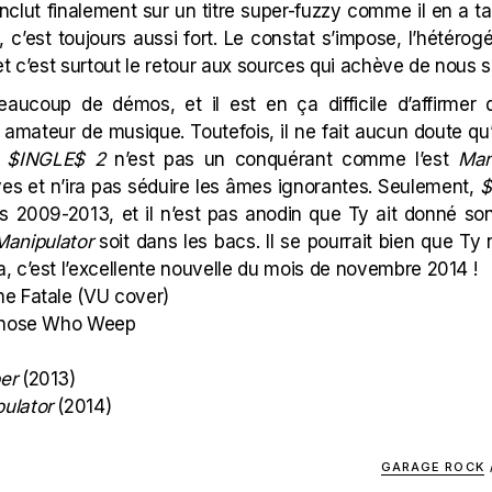
nclut finalement sur un titre super-fuzzy comme il en a tan
, c’est toujours aussi fort. Le constat s’impose, l’hétérog
et c’est surtout le retour aux sources qui achève de nous 
eaucoup de démos, et il est en ça difficile d’affirmer
 amateur de musique. Toutefois, il ne fait aucun doute qu
.
$INGLE$ 2
n’est pas un conquérant comme l’est
Man
es et n’ira pas séduire les âmes ignorantes. Seulement,
$
s 2009-2013, et il n’est pas anodin que Ty ait donné son 
Manipulator
soit dans les bacs. Il se pourrait bien que Ty 
 c’est l’excellente nouvelle du mois de novembre 2014 !
e Fatale
(VU cover)
 Those Who Weep
er
(2013)
ulator
(2014)
GARAGE ROCK