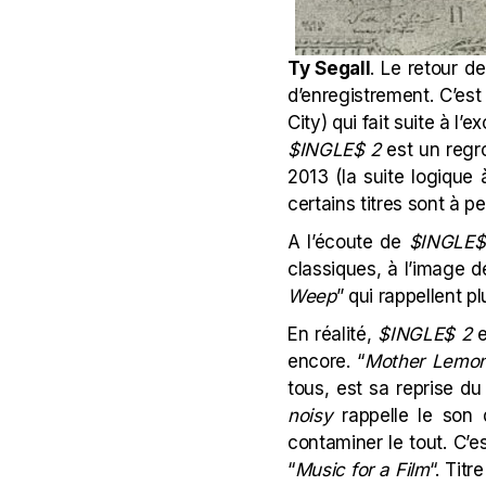
Ty Segall
. Le retour d
d’enregistrement. C’es
City) qui fait suite à l’
$INGLE$ 2
est un regro
2013 (la suite logique 
certains titres sont à pei
A l’écoute de
$INGLE$
classiques, à l’image d
Weep
” qui rappellent p
En réalité,
$INGLE$ 2
e
encore. “
Mother Lemo
tous, est sa reprise du
noisy
rappelle le son
contaminer le tout. C’es
“
Music for a Film
“. Tit