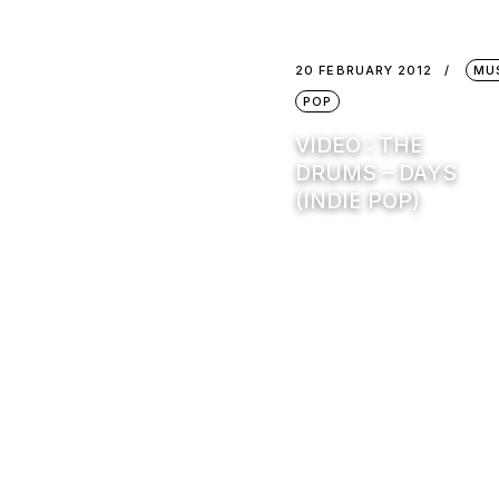
20 FEBRUARY 2012
MU
POP
VIDEO : THE
DRUMS – DAYS
(INDIE POP)