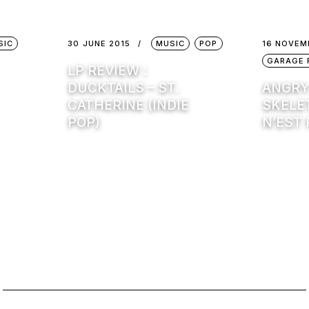
SIC
30 JUNE 2015
MUSIC
POP
16 NOVEM
GARAGE 
LP REVIEW :
DUCKTAILS – ST.
ANGR
CATHERINE (INDIE
SKELET
POP)
N’EST