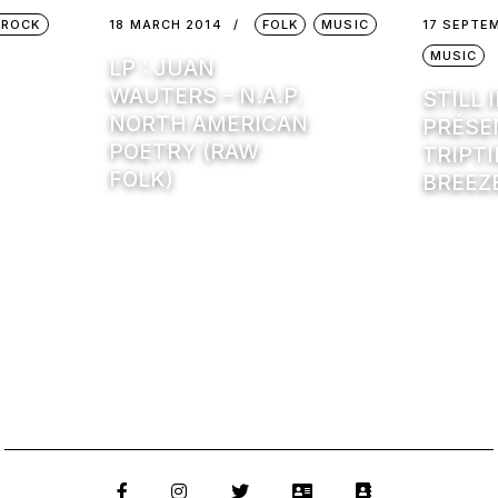
 ROCK
18 MARCH 2014
FOLK
MUSIC
17 SEPTE
MUSIC
LP : JUAN
WAUTERS – N.A.P.
STILL 
NORTH AMERICAN
PRÉSE
POETRY (RAW
TRIPT
FOLK)
BREEZ