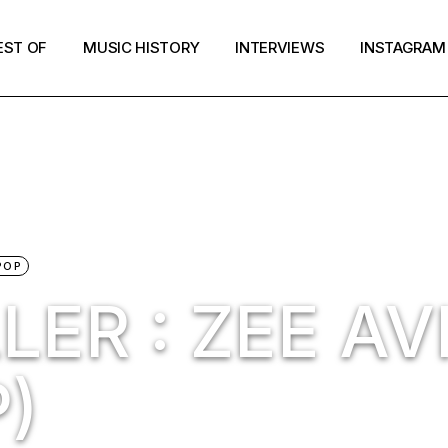
EST OF
MUSIC HISTORY
INTERVIEWS
INSTAGRAM
POP
LER : ZEE AV
P)