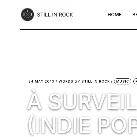
Skip
to
the
HOME
B
content
24 MAY 2010
WORDS BY
STILL IN ROCK
MUSIC
À SURVEIL
(INDIE PO