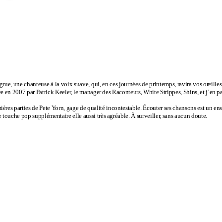
grue, une chanteuse à la voix suave, qui, en ces journées de printemps, ravira vos oreill
e en 2007 par Patrick Keeler, le manager des Raconteurs, White Strippes, Shins, et j’en pa
emières parties de Pete Yorn, gage de qualité incontestable. Écouter ses chansons est un e
touche pop supplémentaire elle aussi très agréable. À surveiller, sans aucun doute.