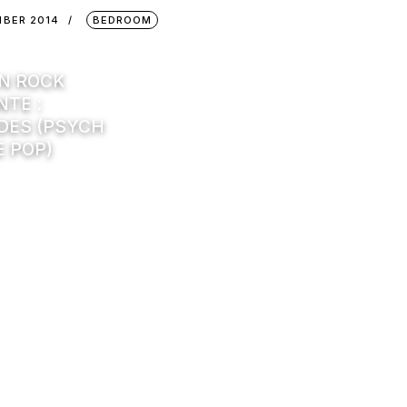
MBER 2014
BEDROOM
IN ROCK
NTE :
IDES (PSYCH
E POP)