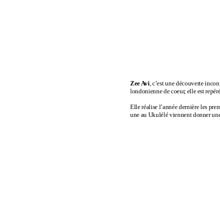
Zee Avi
, c’est une découverte incon
londonienne de coeur, elle est repéré
Elle réalise l’année dernière les pr
une au Ukulélé viennent donner une 