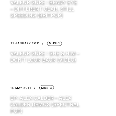
VALEUR SÛRE : BEADY EYE
– DIFFERENT GEAR, STILL
SPEEDING (BRITPOP)
21 JANUARY 2011
MUSIC
VALEUR SÛRE : SHE & HIM –
DON’T LOOK BACK (VIDEO)
15 MAY 2014
MUSIC
EP: ALEX CALDER – ALEX
CALDER DEMOS (SPECTRAL
POP)