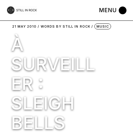
Skip
to
the
content
21 MAY 2010
WORDS BY
STILL IN ROCK
MUSIC
À
SURVEILL
ER :
SLEIGH
BELLS