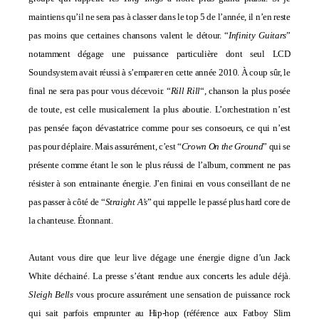
maintiens qu’il ne sera pas à classer dans le top 5 de l’année, il n’en reste
pas moins que certaines chansons valent le détour. “
Infinity Guitars
”
notamment dégage une puissance particulière dont seul
LCD
Soundsystem
avait réussi à s’emparer en cette année 2010. À coup sûr, le
final ne sera pas pour vous décevoir. “
Rill Rill
“, chanson la plus posée
de toute, est celle musicalement la plus aboutie. L’orchestration n’est
pas pensée façon dévastatrice comme pour ses consoeurs, ce qui n’est
pas pour déplaire. Mais assurément, c’est “
Crown On the Ground
” qui se
présente comme étant le son le plus réussi de l’album, comment ne pas
résister à son entrainante énergie. J’en finirai en vous conseillant de ne
pas passer à côté de “
Straight A’s
” qui rappelle le passé plus hard core de
la chanteuse. Étonnant.
Autant vous dire que leur live dégage une énergie digne d’un
Jack
White
déchainé. La presse s’étant rendue aux concerts les adule déjà.
Sleigh Bells
vous procure assurément une sensation de puissance rock
qui sait parfois emprunter au Hip-hop (référence aux Fatboy Slim