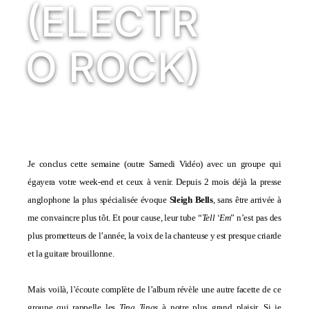
(ELECTR
O ROCK)
Je conclus cette semaine (outre
Samedi Vidéo
) avec un groupe qui
égayera votre week-end et ceux à venir. Depuis 2 mois déjà la presse
anglophone la plus spécialisée évoque
Sleigh Bells
, sans être arrivée à
me convaincre plus tôt. Et pour cause, leur tube “
Tell ‘Em
” n’est pas des
plus prometteurs de l’année, la voix de la chanteuse y est presque criarde
et la guitare brouillonne.
Mais voilà, l’écoute complète de l’album révèle une autre facette de ce
groupe qui rappelle les
Ting Tings
à notre plus grand plaisir. Si je