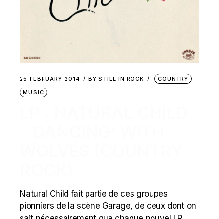
25 FEBRUARY 2014
BY
STILL IN ROCK
COUNTRY
MUSIC
LP : NATURAL CHILD
– DANCING’ WITH
WOLVES (COUNTRY
ROCK)
Natural Child fait partie de ces groupes
pionniers de la scène Garage, de ceux dont on
sait nécessairement que chaque nouvel LP