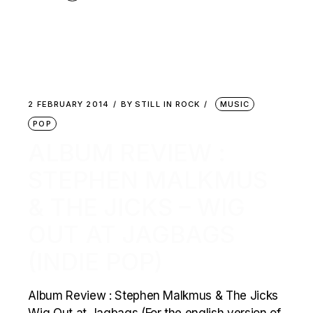
2 FEBRUARY 2014
BY
STILL IN ROCK
MUSIC
POP
ALBUM REVIEW :
STEPHEN MALKMUS
& THE JICKS – WIG
OUT AT JAGBAGS
(INDIE POP)
Album Review : Stephen Malkmus & The Jicks