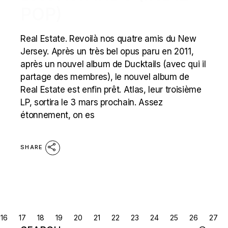
POP)
Real Estate. Revoilà nos quatre amis du New
Jersey. Après un très bel opus paru en 2011,
après un nouvel album de Ducktails (avec qui il
partage des membres), le nouvel album de
Real Estate est enfin prêt. Atlas, leur troisième
LP, sortira le 3 mars prochain. Assez
étonnement, on es
SHARE
POSTS
16
17
18
19
20
21
22
23
24
25
26
27
Search