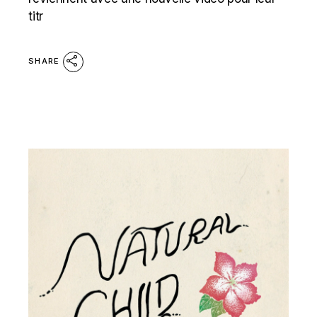
titr
SHARE