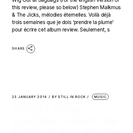
Wig Out at Jagbags (For the english version of
this review, please so below) Stephen Malkmus
& The Jicks, mélodies éternelles. Voilà déjà
trois semaines que je dois ‘prendre la plume’
pour écrire cet album review. Seulement, s
SHARE
23 JANUARY 2014
BY
STILL IN ROCK
MUSIC
VIDEO : TOTAL
SLACKER – KEEP THE
SHIPS AT BAY (PSYCH