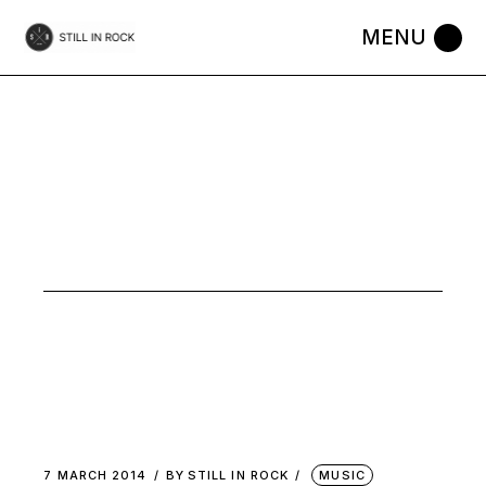
Skip
to
the
content
VALEUR
SURE TAG
7 MARCH 2014
BY
STILL IN ROCK
MUSIC