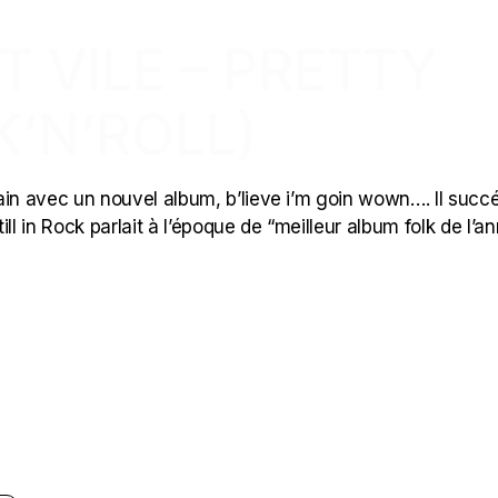
T VILE – PRETTY
K’N’ROLL)
ain avec un nouvel album, b’lieve i’m goin wown…. Il succ
ll in Rock parlait à l’époque de “meilleur album folk de l’a