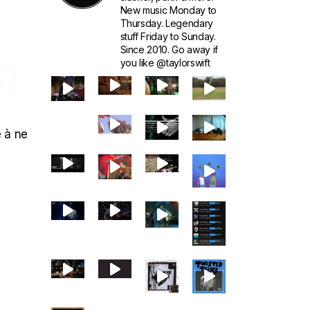
New music Monday to
Thursday. Legendary
stuff Friday to Sunday.
Since 2010. Go away if
)
you like @taylorswift
 à ne