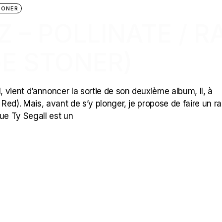
TONER
Z – POLLINATE / R
GE STONER)
, vient d’annoncer la sortie de son deuxième album, II, à
 Red). Mais, avant de s’y plonger, je propose de faire un r
que Ty Segall est un