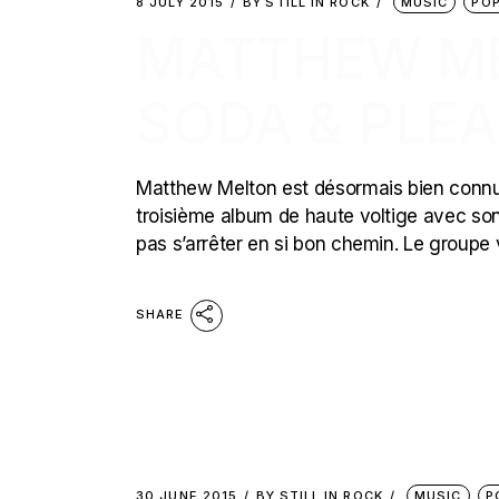
8 JULY 2015
BY
STILL IN ROCK
MUSIC
PO
MATTHEW ME
SODA & PLE
Matthew Melton est désormais bien connu de
troisième album de haute voltige avec so
pas s’arrêter en si bon chemin. Le groupe 
SHARE
30 JUNE 2015
BY
STILL IN ROCK
MUSIC
P