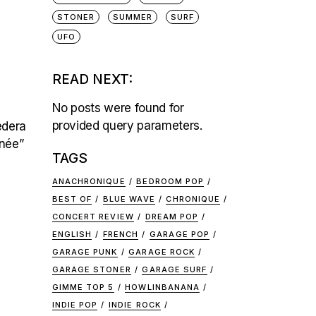
STONER
SUMMER
SURF
UFO
READ NEXT:
No posts were found for
provided query parameters.
édera
nnée”
TAGS
ANACHRONIQUE
BEDROOM POP
BEST OF
BLUE WAVE
CHRONIQUE
CONCERT REVIEW
DREAM POP
ENGLISH
FRENCH
GARAGE POP
GARAGE PUNK
GARAGE ROCK
GARAGE STONER
GARAGE SURF
GIMME TOP 5
HOWLINBANANA
INDIE POP
INDIE ROCK