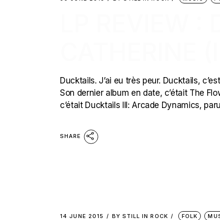
LP REVIEW : 
CATHERINE (
Ducktails. J’ai eu très peur. Ducktails, c’
Son dernier album en date, c’était The Fl
c’était Ducktails III: Arcade Dynamics, par
SHARE
14 JUNE 2015
BY
STILL IN ROCK
FOLK
MU