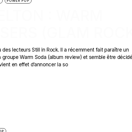
P
POWER POP
LTON : WARM
ASERS (GLAM ROCK
s lecteurs Still in Rock. Il a récemment fait paraître un
n groupe Warm Soda (album review) et semble être décidé
vient en effet d’annoncer la so
OP