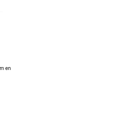
–
um en