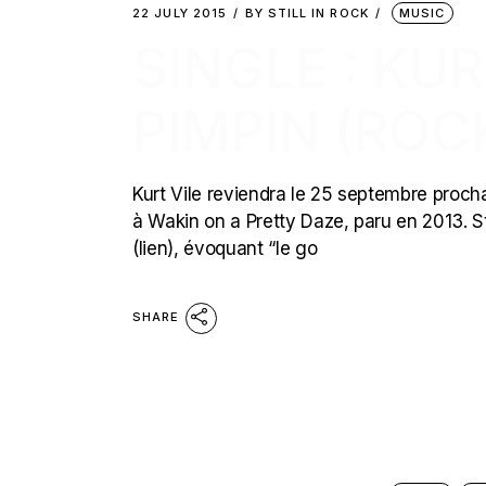
22 JULY 2015
BY
STILL IN ROCK
MUSIC
SINGLE : KUR
PIMPIN (ROC
Kurt Vile reviendra le 25 septembre proch
à Wakin on a Pretty Daze, paru en 2013. Sti
(lien), évoquant “le go
SHARE