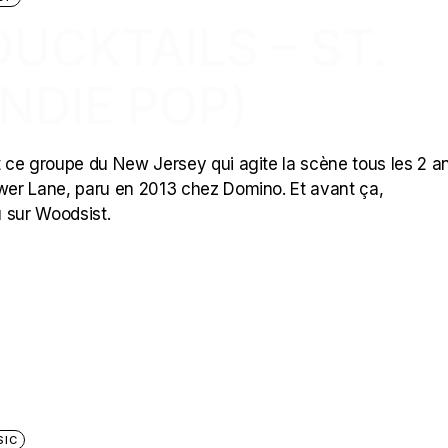
DUCKTAILS – ST.
INDIE POP)
est ce groupe du New Jersey qui agite la scène tous les 2 a
ower Lane, paru en 2013 chez Domino. Et avant ça,
u sur Woodsist.
SIC