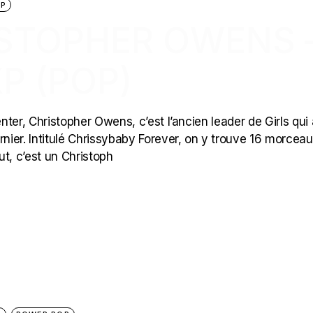
OP
ISTOPHER OWENS 
P (POP)
er, Christopher Owens, c’est l’ancien leader de Girls qui a
rnier. Intitulé Chrissybaby Forever, on y trouve 16 morceau
t, c’est un Christoph