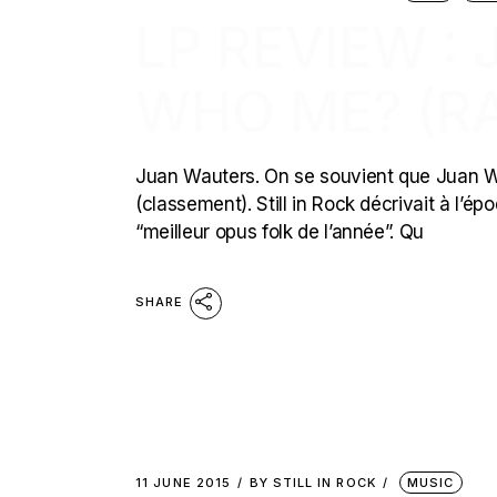
LP REVIEW :
WHO ME? (R
Juan Wauters. On se souvient que Juan Wau
(classement). Still in Rock décrivait à l’é
“meilleur opus folk de l’année”. Qu
SHARE
11 JUNE 2015
BY
STILL IN ROCK
MUSIC