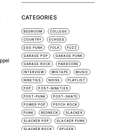
for:
AT
CATEGORIES
BEDROOM
COLLEGE
COUNTRY
ECHOES
EGG PUNK
FOLK
FUZZ
GARAGE POP
GARAGE PUNK
appel
GARAGE ROCK
HARDCORE
INTERVIEW
MIXTAPE
MUSIC
NINETIES
NOISE
PLAYLIST
POP
POST-NINETIES
POST-PUNK
POST-SKATE
POWER POP
PSYCH ROCK
PUNK
REDNECK
SLACKER
SLACKER POP
SLACKER PUNK
SLACKER ROCK
SPLEEN