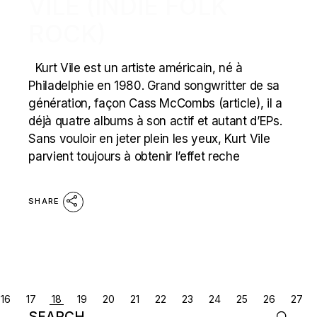
VILE (INDIE FOLK
ROCK)
Kurt Vile est un artiste américain, né à
Philadelphie en 1980. Grand songwritter de sa
génération, façon Cass McCombs (article), il a
déjà quatre albums à son actif et autant d’EPs.
Sans vouloir en jeter plein les yeux, Kurt Vile
parvient toujours à obtenir l’effet reche
SHARE
POSTS
16
17
18
19
20
21
22
23
24
25
26
27
Search