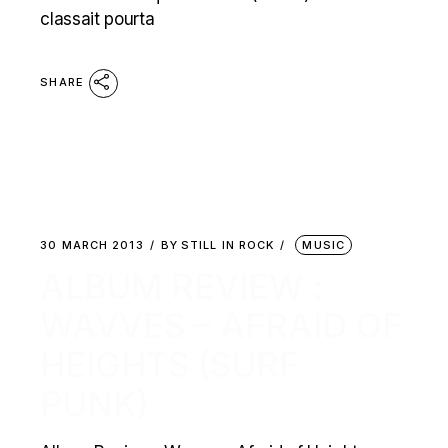
classait pourta
SHARE
30 MARCH 2013
BY
STILL IN ROCK
MUSIC
ALBUM REVIEW :
WAVVES – AFRAID OF
HEIGHTS (SURF
PUNK)