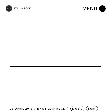
Skip
to
the
content
VALEUR
SURE TAG
23 APRIL 2013
BY
STILL IN ROCK
MUSIC
SURF