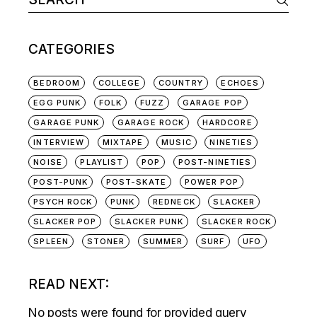
NAVIGATION
for:
CATEGORIES
BEDROOM
COLLEGE
COUNTRY
ECHOES
EGG PUNK
FOLK
FUZZ
GARAGE POP
GARAGE PUNK
GARAGE ROCK
HARDCORE
INTERVIEW
MIXTAPE
MUSIC
NINETIES
NOISE
PLAYLIST
POP
POST-NINETIES
POST-PUNK
POST-SKATE
POWER POP
PSYCH ROCK
PUNK
REDNECK
SLACKER
SLACKER POP
SLACKER PUNK
SLACKER ROCK
SPLEEN
STONER
SUMMER
SURF
UFO
READ NEXT:
No posts were found for provided query