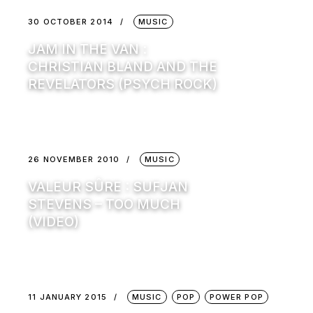
30 OCTOBER 2014
MUSIC
JAM IN THE VAN :
CHRISTIAN BLAND AND THE
REVELATORS (PSYCH ROCK)
26 NOVEMBER 2010
MUSIC
VALEUR SÛRE : SUFJAN
STEVENS – TOO MUCH
(VIDEO)
11 JANUARY 2015
MUSIC
POP
POWER POP