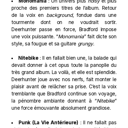
Monomania
: Un univers plus
noisy
et plus
proche des premiers titres de l’album. Retour
de la voix en
background
, fondue dans une
tourmente dont on ne voudrait sortir.
Deerhunter passe en force, Bradford impose
une voix puissante. “
Monomania
” fait dicte son
style, sa fougue et sa guitare
grungy
.
Nitebike
: Il en fallait bien une, la balade qui
devait donner à cet opus toute la panoplie du
très grand album. La voilà, et elle est splendide.
Deerhunter joue avec nos nerfs, fait monter le
plaisir avant de relâcher sa prise. C’est la voix
tremblante que Bradford continue son voyage,
la pénombre ambiante donnant à “
Nitebike
”
une force émouvante absolument grandiose.
Punk (La Vie Antérieure)
: Il ne fallait pas