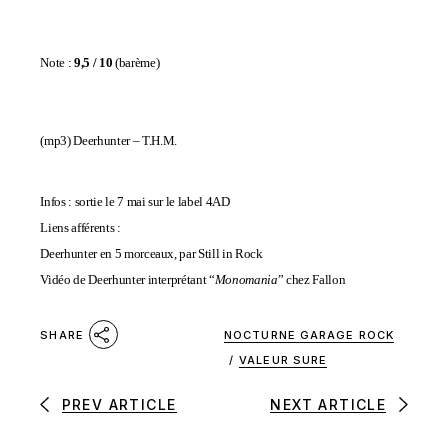
Note :
9,5 / 10
(
barème
)
(mp3)
Deerhunter – T.H.M.
Infos : sortie le 7 mai sur le label 4AD
Liens afférents :
Deerhunter en 5 morceaux, par Still in Rock
Vidéo de Deerhunter interprétant “
Monomania
” chez Fallon
NOCTURNE GARAGE ROCK
SHARE
/
VALEUR SURE
PREV ARTICLE
NEXT ARTICLE