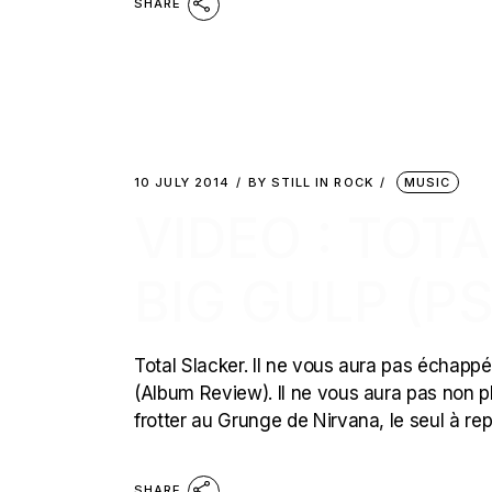
SHARE
10 JULY 2014
BY
STILL IN ROCK
MUSIC
VIDEO : TOT
BIG GULP (P
Total Slacker. Il ne vous aura pas échappé 
(Album Review). Il ne vous aura pas non p
frotter au Grunge de Nirvana, le seul à re
SHARE