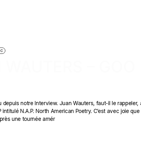
IC
N WAUTERS – GOO
depuis notre Interview. Juan Wauters, faut-il le rappeler, 
P intitulé N.A.P. North American Poetry. C’est avec joie qu
après une tournée amér