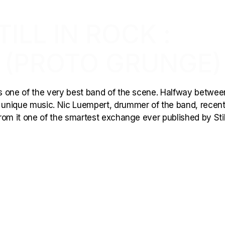
ILL IN ROCK :
 (PROTO GRUNGE)
 is one of the very best band of the scene. Halfway betwee
unique music. Nic Luempert, drummer of the band, recent
rom it one of the smartest exchange ever published by Stil