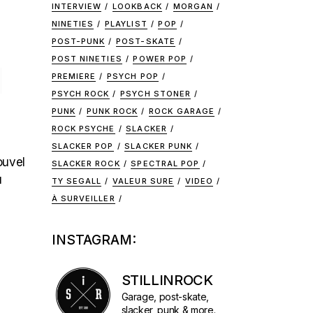
INTERVIEW
LOOKBACK
MORGAN
NINETIES
PLAYLIST
POP
POST-PUNK
POST-SKATE
POST NINETIES
POWER POP
H
PREMIERE
PSYCH POP
PSYCH ROCK
PSYCH STONER
PUNK
PUNK ROCK
ROCK GARAGE
ROCK PSYCHE
SLACKER
SLACKER POP
SLACKER PUNK
ouvel
SLACKER ROCK
SPECTRAL POP
u
TY SEGALL
VALEUR SURE
VIDEO
À SURVEILLER
INSTAGRAM:
STILLINROCK
Garage, post-skate,
slacker, punk & more.