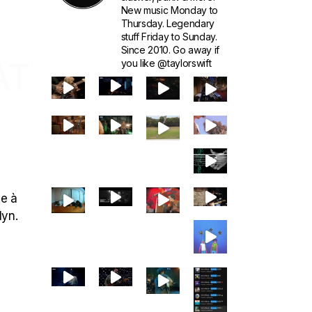
New music Monday to
Thursday. Legendary
stuff Friday to Sunday.
Since 2010. Go away if
AT
you like @taylorswift
ce à
lyn.