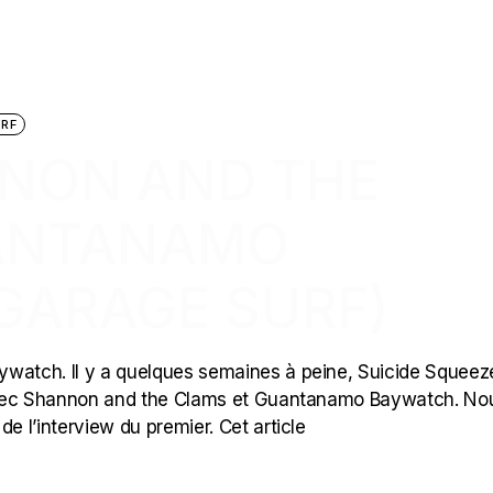
RF
NNON AND THE
UANTANAMO
GARAGE SURF)
atch. Il y a quelques semaines à peine, Suicide Squeez
t avec Shannon and the Clams et Guantanamo Baywatch. No
e l’interview du premier. Cet article