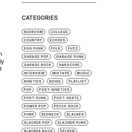
for:
CATEGORIES
BEDROOM
COLLEGE
COUNTRY
ECHOES
EGG PUNK
FOLK
FUZZ
n
GARAGE POP
GARAGE PUNK
ly
GARAGE ROCK
HARDCORE
l
INTERVIEW
MIXTAPE
MUSIC
NINETIES
NOISE
PLAYLIST
POP
POST-NINETIES
POST-PUNK
POST-SKATE
POWER POP
PSYCH ROCK
PUNK
REDNECK
SLACKER
SLACKER POP
SLACKER PUNK
SLACKER ROCK
SPLEEN