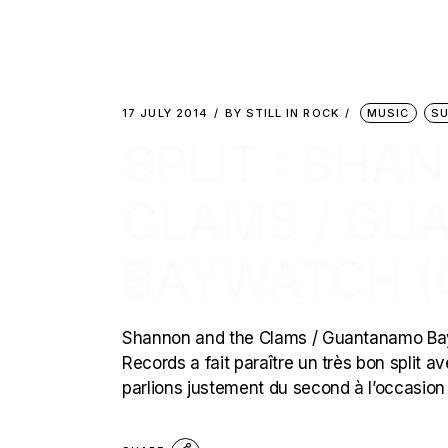
17 JULY 2014
BY
STILL IN ROCK
MUSIC
SU
SPLIT : SHA
CLAMS / G
BAYWATCH (
Shannon and the Clams / Guantanamo Bayw
Records a fait paraître un très bon spli
parlions justement du second à l’occasion d