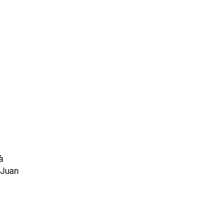
à
e Juan