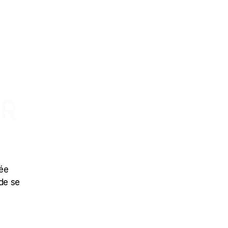
ER
née
de se