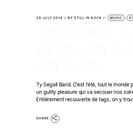
29 JULY 2014
BY
STILL IN ROCK
MUSIC
S
TY SEGALL B
DEATH BY A
STONER)
Ty Segall Band. C’est l’été, tout le monde p
un guilty pleasure qui va secouer nos soir
Entièrement recouverte de tags, on y trou
SHARE