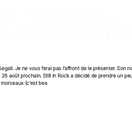
W : TY SEGALL –
R (GARAGE PSYC
gall. Je ne vous ferai pas l’affront de le présenter. Son n
e 26 août prochain. Still in Rock a décidé de prendre un pe
7 morceaux (c’est bea