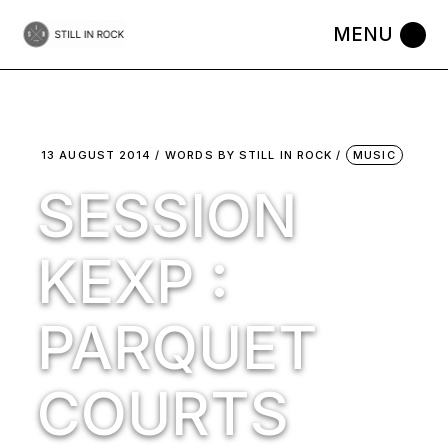
Skip
to
the
content
13 AUGUST 2014
WORDS BY
STILL IN ROCK
MUSIC
SESSION
KEXP :
PARQUET
COURTS