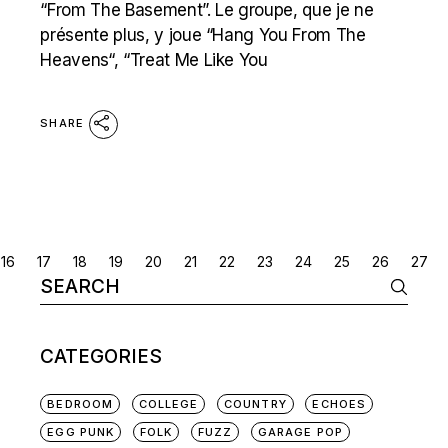
“From The Basement”. Le groupe, que je ne
présente plus, y joue “Hang You From The
Heavens“, “Treat Me Like You
SHARE
POSTS
16
17
18
19
20
21
22
23
24
25
26
27
Search
NAVIGATION
for:
CATEGORIES
BEDROOM
COLLEGE
COUNTRY
ECHOES
EGG PUNK
FOLK
FUZZ
GARAGE POP