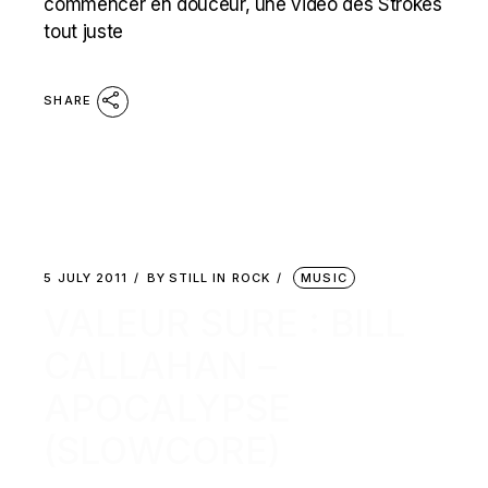
commencer en douceur, une vidéo des Strokes
tout juste
SHARE
5 JULY 2011
BY
STILL IN ROCK
MUSIC
VALEUR SURE : BILL
CALLAHAN –
APOCALYPSE
(SLOWCORE)