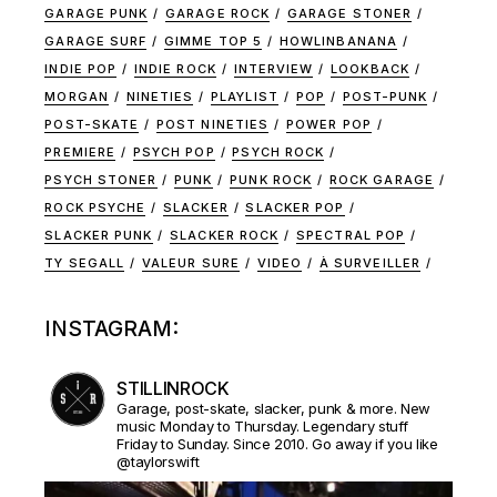
GARAGE PUNK
GARAGE ROCK
GARAGE STONER
GARAGE SURF
GIMME TOP 5
HOWLINBANANA
INDIE POP
INDIE ROCK
INTERVIEW
LOOKBACK
MORGAN
NINETIES
PLAYLIST
POP
POST-PUNK
POST-SKATE
POST NINETIES
POWER POP
PREMIERE
PSYCH POP
PSYCH ROCK
PSYCH STONER
PUNK
PUNK ROCK
ROCK GARAGE
ROCK PSYCHE
SLACKER
SLACKER POP
SLACKER PUNK
SLACKER ROCK
SPECTRAL POP
TY SEGALL
VALEUR SURE
VIDEO
À SURVEILLER
INSTAGRAM:
STILLINROCK
Garage, post-skate, slacker, punk & more. New
music Monday to Thursday. Legendary stuff
Friday to Sunday. Since 2010. Go away if you like
@taylorswift