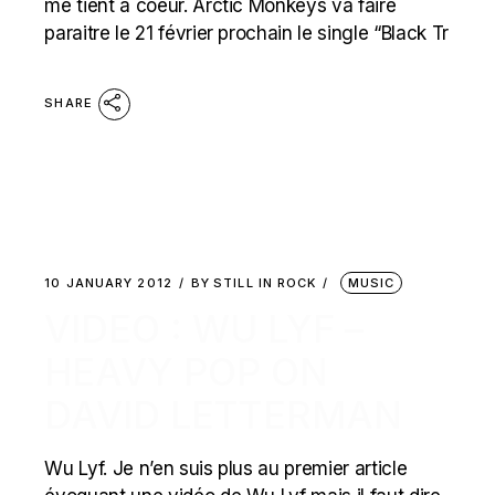
me tient à coeur. Arctic Monkeys va faire
paraitre le 21 février prochain le single “Black Tr
SHARE
10 JANUARY 2012
BY
STILL IN ROCK
MUSIC
VIDEO : WU LYF –
HEAVY POP ON
DAVID LETTERMAN
Wu Lyf. Je n’en suis plus au premier article