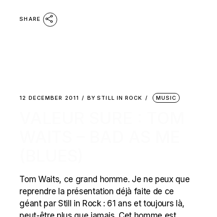
SHARE
12 DECEMBER 2011
BY
STILL IN ROCK
MUSIC
VALEUR SURE : TOM
WAITS – BAD AS ME
(BLUES)
Tom Waits, ce grand homme. Je ne peux que
reprendre la présentation déjà faite de ce
géant par Still in Rock : 61 ans et toujours là,
peut-être plus que jamais. Cet homme est