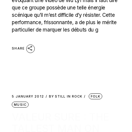
évoquant une vidéo de Wu Lyf mais il faut dire
que ce groupe possède une telle énergie
scénique qu’il m’est difficile d’y résister. Cette
performance, frissonnante, a de plus le mérite
particulier de marquer les débuts du g
SHARE
5 JANUARY 2012
BY
STILL IN ROCK
FOLK
MUSIC
VALEUR SURE : THE
TALLEST MAN ON