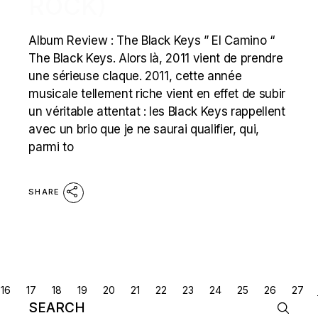
ROCK)
Album Review : The Black Keys ” El Camino “
The Black Keys. Alors là, 2011 vient de prendre
une sérieuse claque. 2011, cette année
musicale tellement riche vient en effet de subir
un véritable attentat : les Black Keys rappellent
avec un brio que je ne saurai qualifier, qui,
parmi to
SHARE
POSTS
16
17
18
19
20
21
22
23
24
25
26
27
Search
NAVIGATION
for: