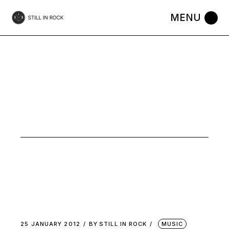
Skip
to
the
content
VALEUR
SURE TAG
25 JANUARY 2012
BY
STILL IN ROCK
MUSIC