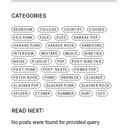
CATEGORIES
BEDROOM
COLLEGE
COUNTRY
ECHOES
EGG PUNK
FOLK
FUZZ
GARAGE POP
GARAGE PUNK
GARAGE ROCK
HARDCORE
INTERVIEW
MIXTAPE
MUSIC
NINETIES
NOISE
PLAYLIST
POP
POST-NINETIES
POST-PUNK
POST-SKATE
POWER POP
PSYCH ROCK
PUNK
REDNECK
SLACKER
SLACKER POP
SLACKER PUNK
SLACKER ROCK
SPLEEN
STONER
SUMMER
SURF
UFO
READ NEXT:
No posts were found for provided query