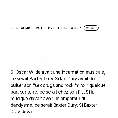
20 DECEMBER 2011
BY
STILL IN ROCK
MUSIC
VIDEO : BAXTER
DURY EN LIVE (POP
PSYCHE)
Si Oscar Wilde avait une incarnation musicale,
ce serait Baxter Dury. Si Ian Dury avait dû
puiser son “sex drugs and rock ‘n’ roll” quelque
part sur terre, ce serait chez son fils. Si la
musique devait avoir un empereur du
dandysme, ce serait Baxter Dury. Si Baxter
Dury deva