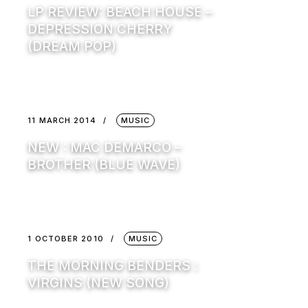
LP REVIEW: BEACH HOUSE –
DEPRESSION CHERRY
(DREAM POP)
11 MARCH 2014
MUSIC
NEW : MAC DEMARCO –
BROTHER (BLUE WAVE)
1 OCTOBER 2010
MUSIC
THE MORNING BENDERS :
VIRGINS (NEW SONG)