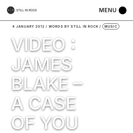
Skip
to
the
content
4 JANUARY 2012
WORDS BY
STILL IN ROCK
MUSIC
VIDEO :
JAMES
BLAKE –
A CASE
OF YOU