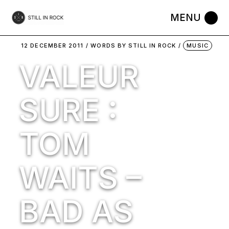
Skip
to
the
content
12 DECEMBER 2011
WORDS BY
STILL IN ROCK
MUSIC
VALEUR
SURE :
TOM
WAITS –
BAD AS