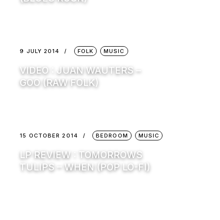
9 JULY 2014
FOLK
MUSIC
VIDEO : JUAN WAUTERS –
GOO (RAW FOLK)
15 OCTOBER 2014
BEDROOM
MUSIC
LP REVIEW : TOMORROWS
TULIPS – WHEN (POP LO-FI)