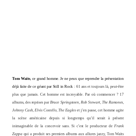
Tom Waits
, ce grand homme. Je ne peux que reprendre la présentation
déjà faite de ce géant par Still in Rock :
61 ans et toujours là, peut-être
plus que jamais. Cet homme est incroyable. Par où commencer ? 17
albums, des reprises par
Bruce Springsteen, Rob Stewart, The Ramones,
Johnny Cash, Elvis Costello, The Eagles
et j’en passe, cet homme agite
la scène américaine depuis si longtemps qu’il serait à présent
inimaginable de la concevoir sans. Si c’est le producteur de
Frank
Zappa
qui a produit ses premiers albums aux allures jazzy, Tom Waits