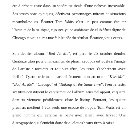
ère à présent entre dans un sphère musicale d’une richesse incroyable.
Ses textes sont cyniques, décrivent personnages miteux et situations
rocambolesques.
Écouter Tom Waits c’est un peu comme écouter
l’histoire de la musique, rajoutez-y une ambiance de club
blues
digne de
Chicago et vous aurez une faible idée du résultat. Écoutez, vous verrez.
Son dernier album,
“
Bad As Me
“, est paru le 25 octobre dernier.
Quatorze titres pour un maximum de plaisir, cet opus est fidèle à l’image
de l’artiste : tortueux et toujours rétro, les titres s’enchainent avec
facilité. Quatre retiennent particulièrement mon attention, “
Kiss Me
“,
“
Bad As Me
“, “
Chicago
” et “
Talking at the Same Time
“. Pour le reste,
six titres constituent le ventre mou de l’album, sans réel apport, et quatre
derniers viennent péniblement clore le listing. Pourtant, les quatre
premiers méritent à eux seuls une écoute de l’opus. Tom Waits est un
grand homme qui exprime sa peine avec allant, avec ferveur. Une
discographie qui s’enrichit donc de quelques beaux titres, à saisir.