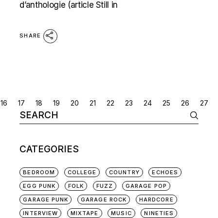
d’anthologie (article Still in
SHARE
POSTS
16
17
18
19
20
21
22
23
24
25
26
27
Search
NAVIGATION
for:
CATEGORIES
BEDROOM
COLLEGE
COUNTRY
ECHOES
EGG PUNK
FOLK
FUZZ
GARAGE POP
GARAGE PUNK
GARAGE ROCK
HARDCORE
INTERVIEW
MIXTAPE
MUSIC
NINETIES