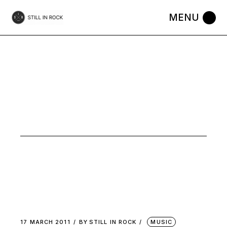
Skip
to
the
content
VALEUR
SURE TAG
17 MARCH 2011
BY
STILL IN ROCK
MUSIC