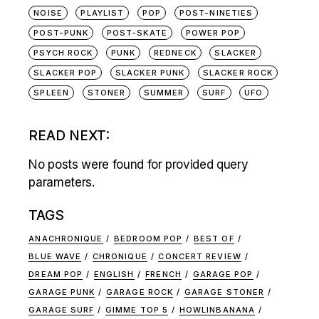
NOISE
PLAYLIST
POP
POST-NINETIES
POST-PUNK
POST-SKATE
POWER POP
PSYCH ROCK
PUNK
REDNECK
SLACKER
SLACKER POP
SLACKER PUNK
SLACKER ROCK
SPLEEN
STONER
SUMMER
SURF
UFO
READ NEXT:
No posts were found for provided query
parameters.
TAGS
ANACHRONIQUE
BEDROOM POP
BEST OF
BLUE WAVE
CHRONIQUE
CONCERT REVIEW
DREAM POP
ENGLISH
FRENCH
GARAGE POP
GARAGE PUNK
GARAGE ROCK
GARAGE STONER
GARAGE SURF
GIMME TOP 5
HOWLINBANANA