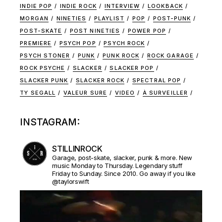
INDIE POP
INDIE ROCK
INTERVIEW
LOOKBACK
MORGAN
NINETIES
PLAYLIST
POP
POST-PUNK
POST-SKATE
POST NINETIES
POWER POP
PREMIERE
PSYCH POP
PSYCH ROCK
PSYCH STONER
PUNK
PUNK ROCK
ROCK GARAGE
ROCK PSYCHE
SLACKER
SLACKER POP
SLACKER PUNK
SLACKER ROCK
SPECTRAL POP
TY SEGALL
VALEUR SURE
VIDEO
À SURVEILLER
INSTAGRAM:
STILLINROCK
Garage, post-skate, slacker, punk & more. New
music Monday to Thursday. Legendary stuff
Friday to Sunday. Since 2010. Go away if you like
@taylorswift