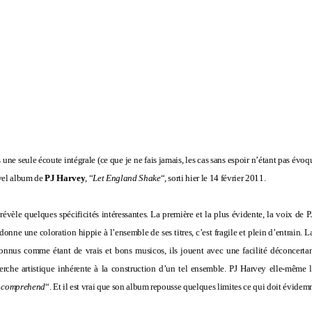
 une seule écoute intégrale (ce que je ne fais jamais, les cas sans espoir n’étant pas évo
uvel album de
PJ Harvey
, “
Let England Shake
“, sorti hier le 14 février 2011.
 révèle quelques spécificités intéressantes. La première et la plus évidente, la voix de 
donne une coloration hippie à l’ensemble de ses titres, c’est fragile et plein d’entrain. L
connus comme étant de vrais et bons musicos, ils jouent avec une facilité déconcerta
cherche artistique inhérente à la construction d’un tel ensemble. PJ Harvey elle-même l
n comprehend
“. Et il est vrai que son album repousse quelques limites ce qui doit évide