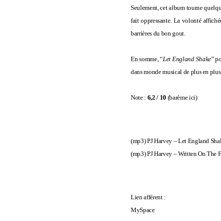
Seulement, cet album tourne quelque
fait oppressante. La volonté affiché
barrières du bon gout.
En somme,
“
Let England Shake
” p
dans monde musical de plus en plus 
Note :
6,2 / 10
(
barème ici
)
(mp3)
PJ Harvey – Let England Sha
(mp3)
PJ Harvey – Written On The 
Lien afférent :
MySpace