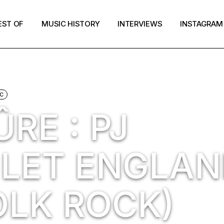
EST OF
MUSIC HISTORY
INTERVIEWS
INSTAGRAM
C
RE : PJ
 LET ENGLA
OLK ROCK)