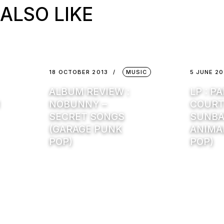
ALSO LIKE
18 OCTOBER 2013
MUSIC
5 JUNE 20
ALBUM REVIEW :
LP : P
NOBUNNY –
COURT
SECRET SONGS
SUNBA
(GARAGE PUNK
ANIMA
POP)
POP)