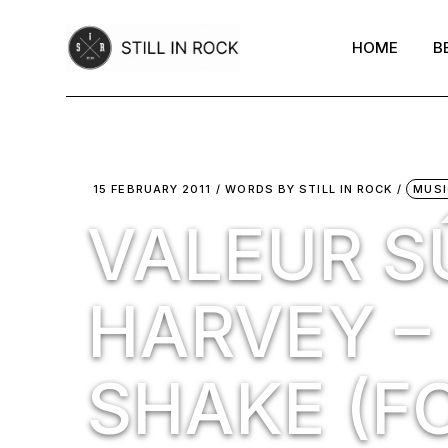
Skip
to
the
HOME
B
content
15 FEBRUARY 2011
WORDS BY
STILL IN ROCK
MUSI
VALEUR SÛ
HARVEY –
SHAKE (F