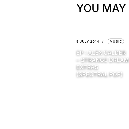
YOU MAY 
8 JULY 2014
MUSIC
EP : ALEX CALDER
– STRANGE DREAM
EXTRAS
(SPECTRAL POP)