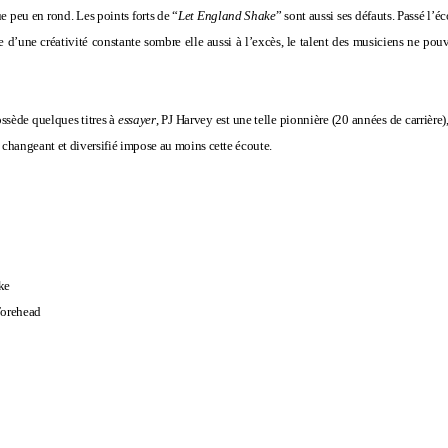
 peu en rond. Les points forts de “
Let England Shake
” sont aussi ses défauts. Passé l’éc
e d’une créativité constante sombre elle aussi à l’excès, le talent des musiciens ne pou
ossède quelques titres à
essayer
, PJ Harvey est une telle pionnière (20 années de carrière)
changeant et diversifié impose au moins cette écoute.
ke
Forehead