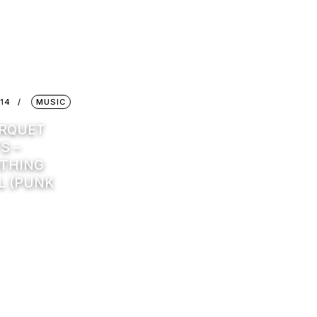
14
MUSIC
ARQUET
S –
THING
L (PUNK