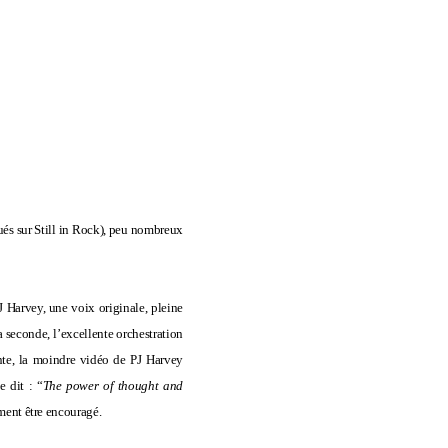
qués sur Still in Rock), peu nombreux
PJ Harvey, une voix originale, pleine
a seconde, l’excellente orchestration
nte, la moindre vidéo de PJ Harvey
e dit : “
The power of thought and
mment être encouragé.