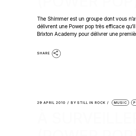
(POWER POP
The Shimmer est un groupe dont vous n’av
délivrent une Power pop très efficace qu’il 
Brixton Academy pour délivrer une premièr
SHARE
29 APRIL 2010
BY
STILL IN ROCK
MUSIC
P
À SURVEILLER
(POWER POP