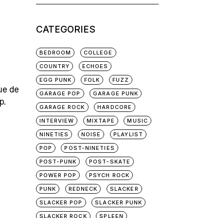
for:
CATEGORIES
BEDROOM
COLLEGE
COUNTRY
ECHOES
EGG PUNK
FOLK
FUZZ
que de
GARAGE POP
GARAGE PUNK
p.
GARAGE ROCK
HARDCORE
INTERVIEW
MIXTAPE
MUSIC
NINETIES
NOISE
PLAYLIST
POP
POST-NINETIES
POST-PUNK
POST-SKATE
POWER POP
PSYCH ROCK
PUNK
REDNECK
SLACKER
SLACKER POP
SLACKER PUNK
SLACKER ROCK
SPLEEN