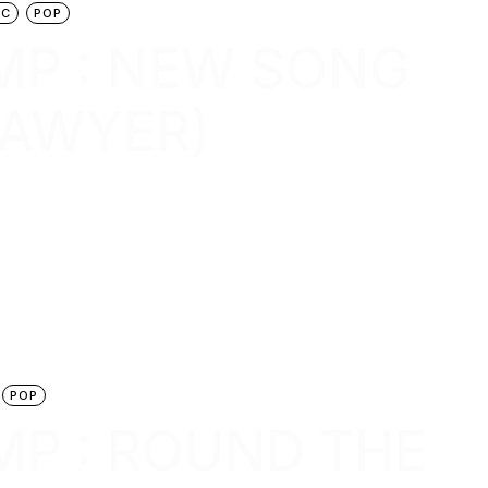
IC
POP
P : NEW SONG
SAWYER)
POP
P : ROUND THE