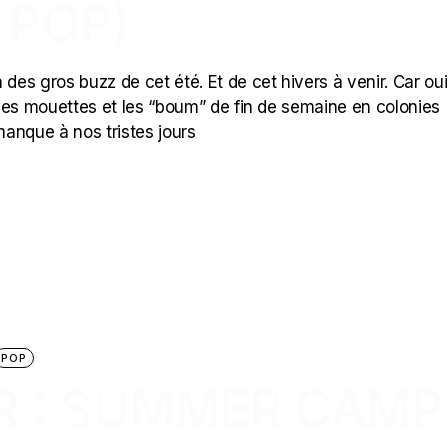
 POP)
s gros buzz de cet été. Et de cet hivers à venir. Car oui,
r les mouettes et les “boum” de fin de semaine en colonies
manque à nos tristes jours
POP
R : SUMMER CAMP