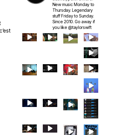
New music Monday to
Thursday. Legendary
stuff Friday to Sunday.
Since 2010. Go away if
t
you like @taylorswift
c’est