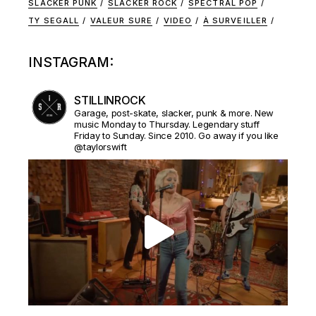
SLACKER PUNK
SLACKER ROCK
SPECTRAL POP
TY SEGALL
VALEUR SURE
VIDEO
À SURVEILLER
INSTAGRAM:
STILLINROCK
Garage, post-skate, slacker, punk & more. New
music Monday to Thursday. Legendary stuff
Friday to Sunday. Since 2010. Go away if you like
@taylorswift