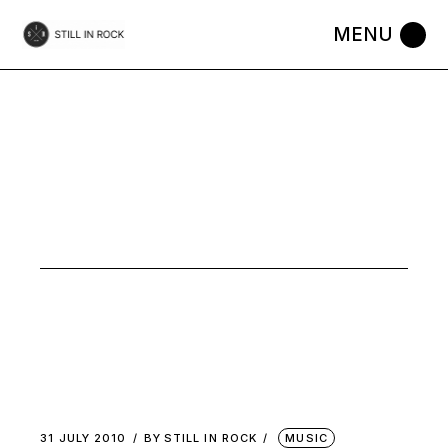
Skip
to
the
content
JULY 2010
31 JULY 2010
BY
STILL IN ROCK
MUSIC