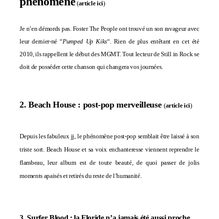
phénomène
(
article ici
)
Je n’en démords pas. Foster The People ont trouvé un son ravageur avec
leur dernier-né “
Pumped Up Kiks
“. Rien de plus entêtant en cet été
2010, ils rappellent le début des MGMT. Tout lecteur de Still in Rock se
doit de posséder cette chanson qui changera vos journées.
2. Beach House : post-pop merveilleuse
(
article ici
)
Depuis les fabuleux jj, le phénomène post-pop semblait être laissé à son
triste sort. Beach House et sa voix enchanteresse viennent reprendre le
flambeau, leur album est de toute beauté, de quoi passer de jolis
moments apaisés et retirés du reste de l’humanité.
3. Surfer Blood : la Floride n’a jamais été aussi proche