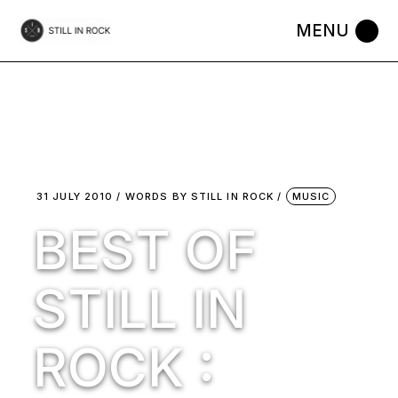
Skip
to
the
content
31 JULY 2010
WORDS BY
STILL IN ROCK
MUSIC
BEST OF
STILL IN
ROCK :