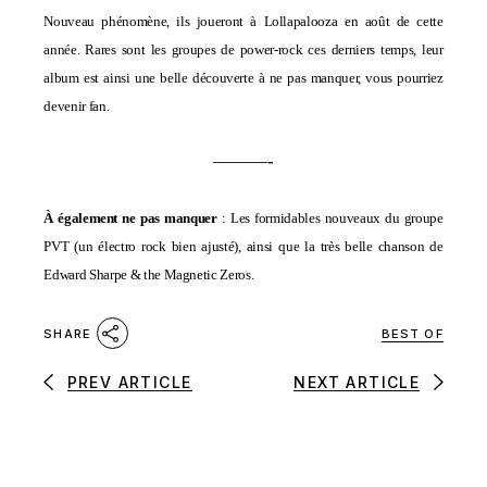
Nouveau phénomène, ils joueront à Lollapalooza en août de cette
année. Rares sont les groupes de power-rock ces derniers temps, leur
album est ainsi une belle découverte à ne pas manquer, vous pourriez
devenir fan.
———-
À également ne pas manquer
: Les formidables nouveaux du groupe
PVT
(un électro rock bien ajusté), ainsi que la très belle chanson de
Edward Sharpe & the Magnetic Zeros
.
BEST OF
SHARE
PREV ARTICLE
NEXT ARTICLE