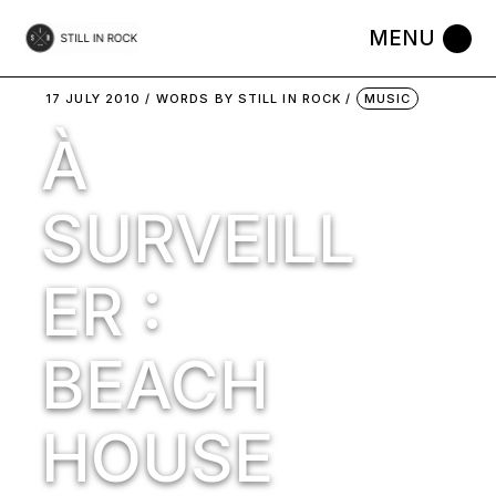
Skip
to
the
content
17 JULY 2010
WORDS BY
STILL IN ROCK
MUSIC
À
SURVEILL
ER :
BEACH
HOUSE