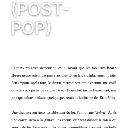
(POST-
POP)
Certains mystères demeurent, celui faisant que les fabuleux
Beach
House
ne me soient pas parvenus plus tôt en fait indéniablement partie.
Peu importe après tout, le destin reprend son droit chemin, me voilà
donc à vous parler de ce que Beach House fait merveilleusement, une
pop qui redore le blason quelque peu ternit de la côte est des États-Unis.
Une chanson sort incontestablement du lot, j’ai nommé “
Zebra
“. Après
une courte intro à la guitare, les coeurs viennent donner le ton à cet
amour déchu. Pour autant, les autres compositions trouvent une belle