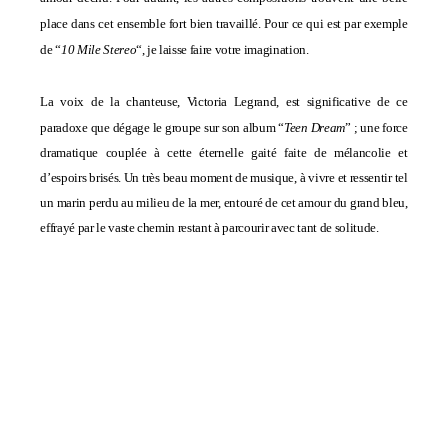
place dans cet ensemble fort bien travaillé. Pour ce qui est par exemple
de “
10 Mile Stereo
“, je laisse faire votre imagination.
La voix de la chanteuse,
Victoria Legrand, est significative de ce
paradoxe que dégage le groupe sur son album “
Teen Dream
” ; une force
dramatique couplée à cette éternelle gaité faite de mélancolie et
d’espoirs brisés. Un très beau moment de musique, à vivre et ressentir tel
un marin perdu au milieu de la mer, entouré de cet amour du grand bleu,
effrayé par le vaste chemin restant à parcourir avec tant de solitude.