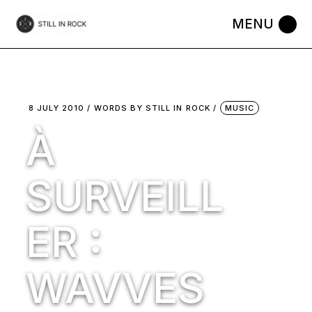
Skip
to
the
content
8 JULY 2010
WORDS BY
STILL IN ROCK
MUSIC
À
SURVEILL
ER :
WAVVES