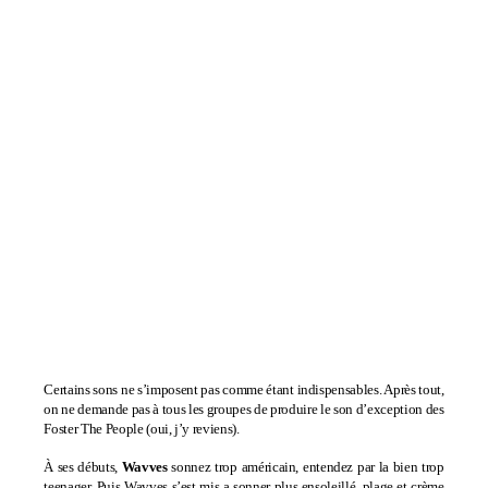
Certains sons ne s’imposent pas comme étant indispensables. Après tout,
on ne demande pas à tous les groupes de produire le son d’exception des
Foster The People
(oui, j’y reviens).
À ses débuts,
Wavves
sonnez trop américain, entendez par la bien trop
teenager. Puis Wavves s’est mis a sonner plus ensoleillé, plage et crème