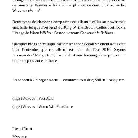
de bronzage. Wavves enfin a sonné plus conceptuel, plus recherché,
Wavves a résonné.
Deux types de chansons composent cet album : celles au power rock
ensoleillé tel que
Post Acid
ou
King of The Beach
. Celles post rock à
l’image de
When Will You Come
ou encore
Convertable Balloon
.
Quelques blogs de musique californiens et de Brooklyn crient à qui veut
bien l’entendre que cet album est celui de l’été 2010. Soyons
raisonnables ! Malgré tout, il serait il est vrai dommage de se priver d’un
bon rock puissant et efficace.
En concert à Chicago en aout… comment vous dire, Still in Rock y sera.
(mp3)
Wavves – Post Acid
(mp3)
Wavves – When Will You Come
Lien afférent :
Myspace