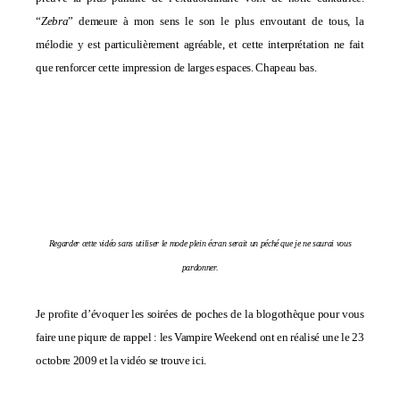
“
Zebra
” demeure à mon sens le son le plus envoutant de tous, la
mélodie y est particulièrement agréable, et cette interprétation ne fait
que renforcer cette impression de larges espaces. Chapeau bas.
Regarder cette vidéo sans utiliser le mode plein écran serait un péché que je ne saurai vous
pardonner.
Je profite d’évoquer les soirées de poches de la blogothèque pour vous
faire une piqure de rappel : les Vampire Weekend ont en réalisé une le 23
octobre 2009 et la vidéo
se trouve ici
.