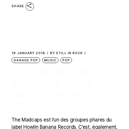
SHARE
19 JANUARY 2016
BY
STILL IN ROCK
GARAGE POP
MUSIC
POP
LP REVIEW : THE
MADCAPS – HOT
SAUCE (GARAGE
POP)
The Madcaps est l’un des groupes phares du
label Howlin Banana Records. C’est, également,