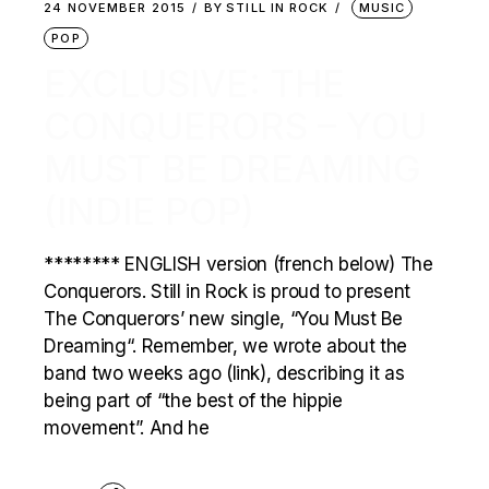
24 NOVEMBER 2015
BY
STILL IN ROCK
MUSIC
POP
EXCLUSIVE: THE
CONQUERORS – YOU
MUST BE DREAMING
(INDIE POP)
******** ENGLISH version (french below) The
Conquerors. Still in Rock is proud to present
The Conquerors’ new single, “You Must Be
Dreaming“. Remember, we wrote about the
band two weeks ago (link), describing it as
being part of “the best of the hippie
movement”. And he