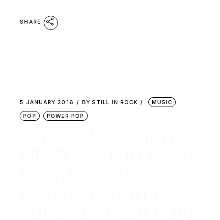
SHARE
5 JANUARY 2016
BY
STILL IN ROCK
MUSIC
POP
POWER POP
SINGLE: MATTHEW
MELTON – TOO MANY
HEARTS LACK
LOVERS / WHAT IS A
SONG? (POWER POP)