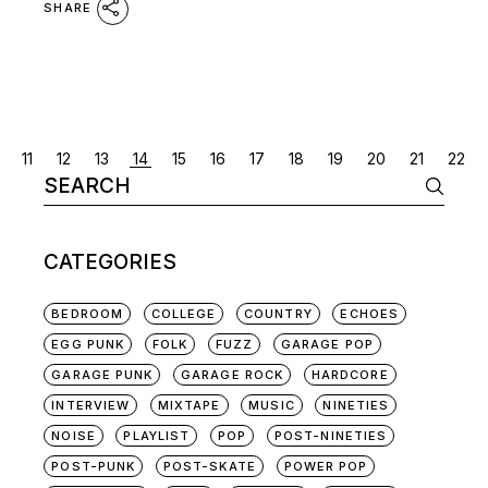
SHARE
POSTS
11
12
13
14
15
16
17
18
19
20
21
22
Search
NAVIGATION
for:
CATEGORIES
BEDROOM
COLLEGE
COUNTRY
ECHOES
EGG PUNK
FOLK
FUZZ
GARAGE POP
GARAGE PUNK
GARAGE ROCK
HARDCORE
INTERVIEW
MIXTAPE
MUSIC
NINETIES
NOISE
PLAYLIST
POP
POST-NINETIES
POST-PUNK
POST-SKATE
POWER POP