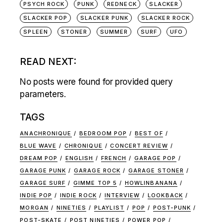
PSYCH ROCK
PUNK
REDNECK
SLACKER
SLACKER POP
SLACKER PUNK
SLACKER ROCK
SPLEEN
STONER
SUMMER
SURF
UFO
READ NEXT:
No posts were found for provided query
parameters.
TAGS
ANACHRONIQUE
BEDROOM POP
BEST OF
BLUE WAVE
CHRONIQUE
CONCERT REVIEW
DREAM POP
ENGLISH
FRENCH
GARAGE POP
GARAGE PUNK
GARAGE ROCK
GARAGE STONER
GARAGE SURF
GIMME TOP 5
HOWLINBANANA
INDIE POP
INDIE ROCK
INTERVIEW
LOOKBACK
MORGAN
NINETIES
PLAYLIST
POP
POST-PUNK
POST-SKATE
POST NINETIES
POWER POP