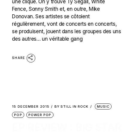
une clique. On y trouve Ty Segall, White
Fence, Sonny Smith et, en outre, Mike
Donovan. Ses artistes se côtoient
régulièrement, vont de concerts en concerts,
se produisent, jouent dans les groupes des uns
des autres… un véritable gang
SHARE
15 DECEMBER 2015
BY
STILL IN ROCK
MUSIC
POP
POWER POP
EP REVIEW : BIG STAR