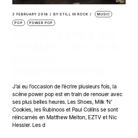
2 FEBRUARY 2016
BY
STILL IN ROCK
MUSIC
POP
POWER POP
COVER : EZTV & NIC
HESSLER – BUY THIS
RECORD
(MILK’N’COOKIES)
J’ai eu l’occasion de l’écrire plusieurs fois, la
scène power pop est en train de renouer avec
ses plus belles heures. Les Shoes, Milk ‘N’
Cookies, les Rubinoos et Paul Collins se sont
réincarnés en Matthew Melton, EZTV et Nic
Hessler. Les d