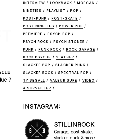
INTERVIEW
LOOKBACK
MORGAN
NINETIES
PLAYLIST
POP
POST-PUNK
POST-SKATE
POST NINETIES
POWER POP
FT
PREMIERE
PSYCH POP
PSYCH ROCK
PSYCH STONER
PUNK
PUNK ROCK
ROCK GARAGE
ROCK PSYCHE
SLACKER
SLACKER POP
SLACKER PUNK
rsque
SLACKER ROCK
SPECTRAL POP
lue ?
TY SEGALL
VALEUR SURE
VIDEO
À SURVEILLER
INSTAGRAM:
STILLINROCK
Garage, post-skate,
slacker, punk & more.