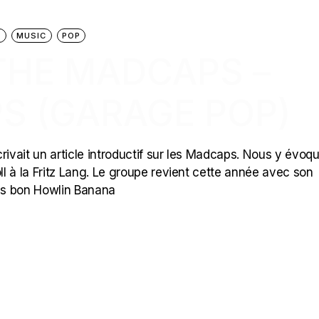
P
MUSIC
POP
 THE MADCAPS –
S (GARAGE POP)
rivait un article introductif sur les Madcaps. Nous y évoq
ll à la Fritz Lang. Le groupe revient cette année avec son
rès bon Howlin Banana