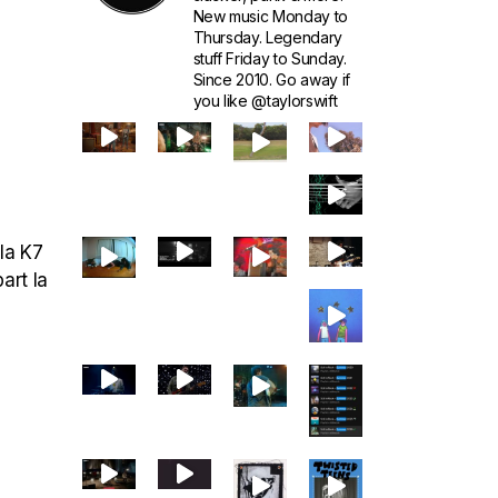
New music Monday to
Thursday. Legendary
stuff Friday to Sunday.
Since 2010. Go away if
you like @taylorswift
la K7
art la