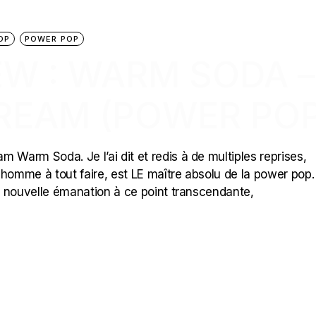
OP
POWER POP
EW : WARM SODA –
REAM (POWER POP
arm Soda. Je l’ai dit et redis à de multiples reprises,
omme à tout faire, est LE maître absolu de la power pop.
ne nouvelle émanation à ce point transcendante,