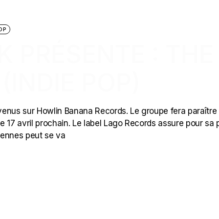
OP
CK PRÉSENTE : THE
(INDIE POP)
venus sur Howlin Banana Records. Le groupe fera paraître 
le 17 avril prochain. Le label Lago Records assure pour sa p
e Rennes peut se va