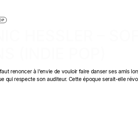
OP
NIC HESSLER – SO
 (INDIE POP)
l faut renoncer à l’envie de vouloir faire danser ses amis lo
ue qui respecte son auditeur. Cette époque serait-elle révo