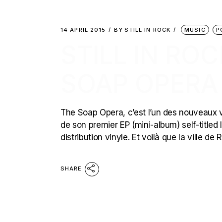
14 APRIL 2015
BY
STILL IN ROCK
MUSIC
P
STILL IN RO
SOAP OPERA 
The Soap Opera, c’est l’un des nouveaux 
de son premier EP (mini-album) self-titled 
distribution vinyle. Et voilà que la ville d
SHARE