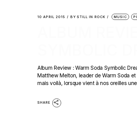
10 APRIL 2015
BY
STILL IN ROCK
MUSIC
P
ALBUM REVI
SYMBOLIC D
Album Review : Warm Soda Symbolic Dream W
Matthew Melton, leader de Warm Soda et h
mais voilà, lorsque vient à nos oreilles u
SHARE