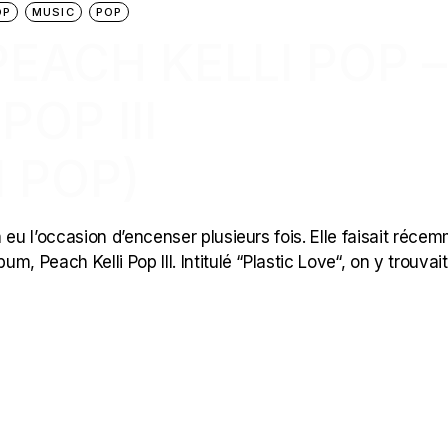
OP
MUSIC
POP
PEACH KELLI POP –
POP III
 POP)
jà eu l’occasion d’encenser plusieurs fois. Elle faisait réce
m, Peach Kelli Pop III. Intitulé “Plastic Love“, on y trouvai