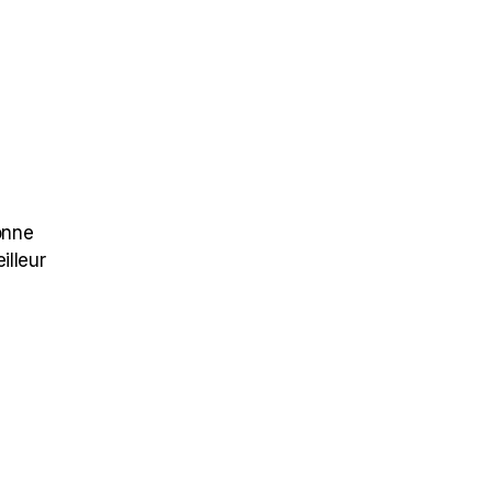
onne
illeur