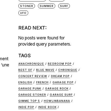
STONER
SUMMER
SURF
UFO
READ NEXT:
No posts were found for
provided query parameters.
TAGS
mment
ANACHRONIQUE
BEDROOM POP
t ‘une
BEST OF
BLUE WAVE
CHRONIQUE
CONCERT REVIEW
DREAM POP
ENGLISH
FRENCH
GARAGE POP
GARAGE PUNK
GARAGE ROCK
GARAGE STONER
GARAGE SURF
GIMME TOP 5
HOWLINBANANA
INDIE POP
INDIE ROCK