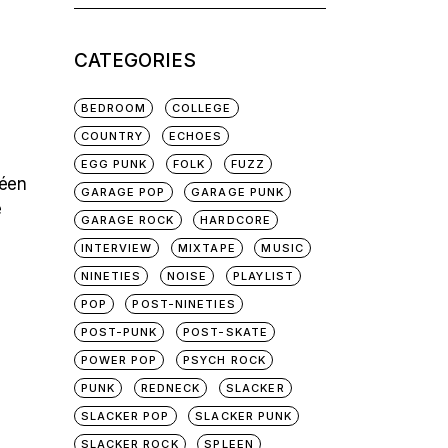
for:
CATEGORIES
BEDROOM
COLLEGE
COUNTRY
ECHOES
EGG PUNK
FOLK
FUZZ
péen
GARAGE POP
GARAGE PUNK
e
GARAGE ROCK
HARDCORE
INTERVIEW
MIXTAPE
MUSIC
NINETIES
NOISE
PLAYLIST
POP
POST-NINETIES
POST-PUNK
POST-SKATE
POWER POP
PSYCH ROCK
PUNK
REDNECK
SLACKER
SLACKER POP
SLACKER PUNK
SLACKER ROCK
SPLEEN