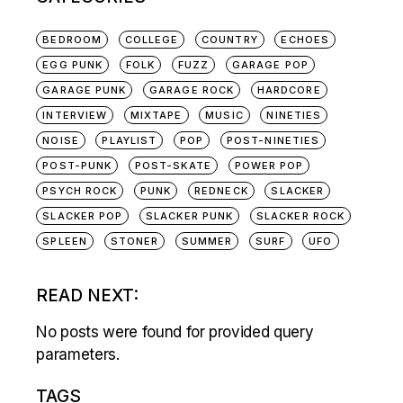
BEDROOM
COLLEGE
COUNTRY
ECHOES
EGG PUNK
FOLK
FUZZ
GARAGE POP
GARAGE PUNK
GARAGE ROCK
HARDCORE
INTERVIEW
MIXTAPE
MUSIC
NINETIES
NOISE
PLAYLIST
POP
POST-NINETIES
POST-PUNK
POST-SKATE
POWER POP
PSYCH ROCK
PUNK
REDNECK
SLACKER
SLACKER POP
SLACKER PUNK
SLACKER ROCK
SPLEEN
STONER
SUMMER
SURF
UFO
READ NEXT:
No posts were found for provided query
parameters.
TAGS