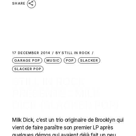
SHARE
17 DECEMBER 2014
BY
STILL IN ROCK
GARAGE POP
MUSIC
POP
SLACKER
SLACKER POP
STILL IN ROCK
PRÉSENTE : MILK
DICK (SLACKER POP)
Milk Dick, c’est un trio originaire de Brooklyn qui
vient de faire paraître son premier LP après
quelques démos qui avaient déjà fait un peu