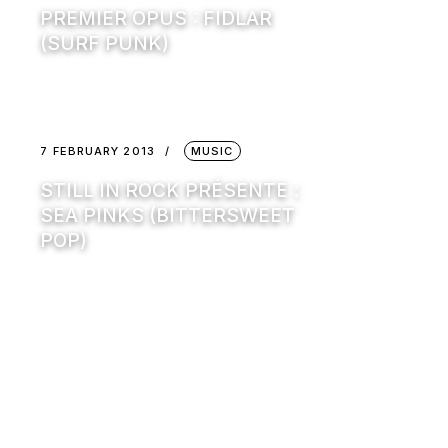
PREMIER OPUS : FIDLAR
(SURF PUNK)
7 FEBRUARY 2013
MUSIC
STILL IN ROCK PRÉSENTE :
SEA PINKS (BITTERSWEET
POP)