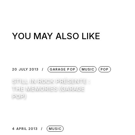
YOU MAY ALSO LIKE
20 JULY 2013
GARAGE POP
MUSIC
POP
STILL IN ROCK PRÉSENTE :
THE MEMORIES (GARAGE
POP)
4 APRIL 2013
MUSIC