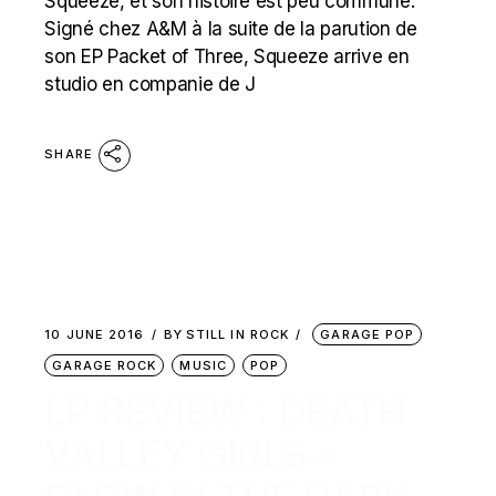
Squeeze, et son histoire est peu commune.
Signé chez A&M à la suite de la parution de
son EP Packet of Three, Squeeze arrive en
studio en companie de J
SHARE
10 JUNE 2016
BY
STILL IN ROCK
GARAGE POP
GARAGE ROCK
MUSIC
POP
LP REVIEW : DEATH
VALLEY GIRLS –