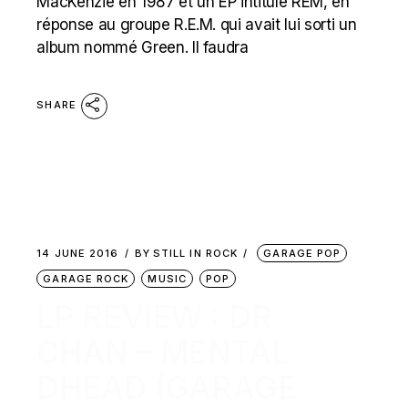
MacKenzie en 1987 et un EP intitulé REM, en
réponse au groupe R.E.M. qui avait lui sorti un
album nommé Green. Il faudra
SHARE
14 JUNE 2016
BY
STILL IN ROCK
GARAGE POP
GARAGE ROCK
MUSIC
POP
LP REVIEW : DR
CHAN – MENTAL
DHEAD (GARAGE