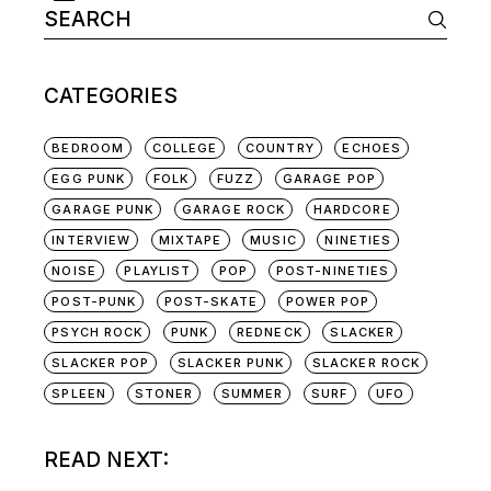
Search
NAVIGATION
for:
CATEGORIES
BEDROOM
COLLEGE
COUNTRY
ECHOES
EGG PUNK
FOLK
FUZZ
GARAGE POP
GARAGE PUNK
GARAGE ROCK
HARDCORE
INTERVIEW
MIXTAPE
MUSIC
NINETIES
NOISE
PLAYLIST
POP
POST-NINETIES
POST-PUNK
POST-SKATE
POWER POP
PSYCH ROCK
PUNK
REDNECK
SLACKER
SLACKER POP
SLACKER PUNK
SLACKER ROCK
SPLEEN
STONER
SUMMER
SURF
UFO
READ NEXT: