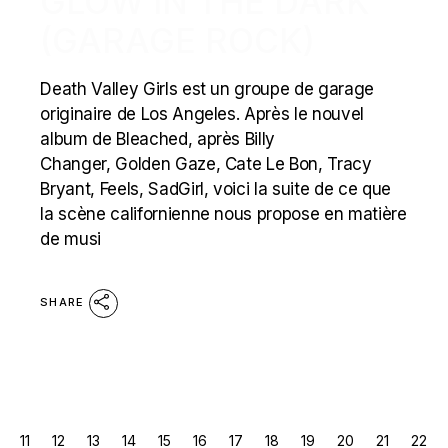
GLOW IN THE DARK
(GARAGE ROCK)
Death Valley Girls est un groupe de garage
originaire de Los Angeles. Après le nouvel
album de Bleached, après Billy
Changer, Golden Gaze, Cate Le Bon, Tracy
Bryant, Feels, SadGirl, voici la suite de ce que
la scène californienne nous propose en matière
de musi
SHARE
POSTS
11
12
13
14
15
16
17
18
19
20
21
22