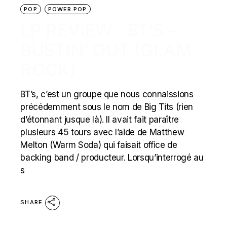
POP
POWER POP
LP REVIEW : BT’S –
BUSTIN’ OUT (GLAM
ROCK)
BT’s, c’est un groupe que nous connaissions
précédemment sous le nom de Big Tits (rien
d’étonnant jusque là). Il avait fait paraître
plusieurs 45 tours avec l’aide de Matthew
Melton (Warm Soda) qui faisait office de
backing band / producteur. Lorsqu’interrogé au
s
SHARE