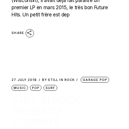
(Wisconsin), il avait déjà fait paraître un
premier LP en mars 2015, le très bon Future
Hits. Un petit frère est dep
SHARE
27 JULY 2016
BY
STILL IN ROCK
GARAGE POP
MUSIC
POP
SURF
STILL IN ROCK
PRÉSENTE :
GOODBYE