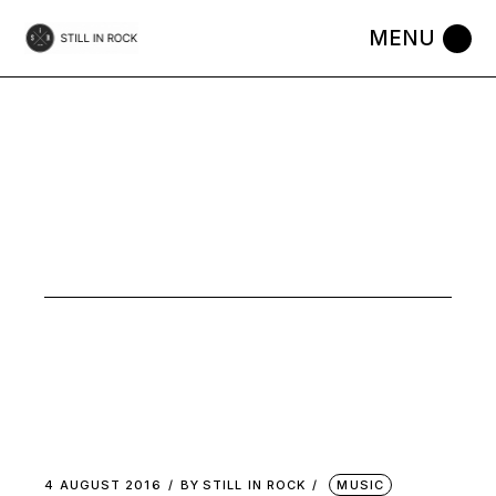
Skip
to
the
content
POP
4 AUGUST 2016
BY
STILL IN ROCK
MUSIC