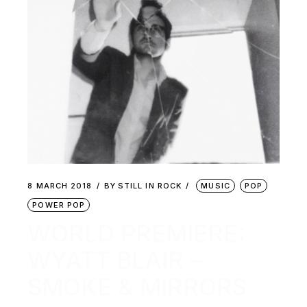
8 MARCH 2018
BY
STILL IN ROCK
MUSIC
POP
POWER POP
WORLD PREMIERE:
WYATT BLAIR –
SMOKE & MIRRORS