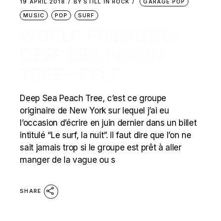
19 APRIL 2018
BY
STILL IN ROCK
GARAGE POP
MUSIC
POP
SURF
WORLD PREMIERE:
DEEP SEA PEACH
TREE – FELT
Deep Sea Peach Tree, c’est ce groupe
originaire de New York sur lequel j’ai eu
l’occasion d’écrire en juin dernier dans un billet
intitulé “Le surf, la nuit”. Il faut dire que l’on ne
sait jamais trop si le groupe est prêt à aller
manger de la vague ou s
SHARE