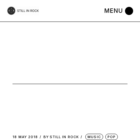
Skip
to
the
content
POP
18 MAY 2018
BY
STILL IN ROCK
MUSIC
POP