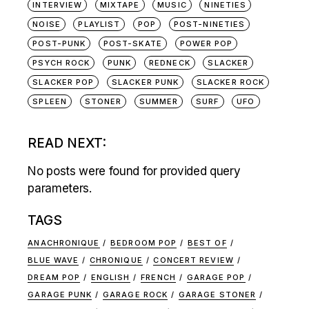
INTERVIEW
MIXTAPE
MUSIC
NINETIES
NOISE
PLAYLIST
POP
POST-NINETIES
POST-PUNK
POST-SKATE
POWER POP
PSYCH ROCK
PUNK
REDNECK
SLACKER
SLACKER POP
SLACKER PUNK
SLACKER ROCK
SPLEEN
STONER
SUMMER
SURF
UFO
READ NEXT:
No posts were found for provided query
parameters.
TAGS
ANACHRONIQUE
BEDROOM POP
BEST OF
BLUE WAVE
CHRONIQUE
CONCERT REVIEW
DREAM POP
ENGLISH
FRENCH
GARAGE POP
GARAGE PUNK
GARAGE ROCK
GARAGE STONER