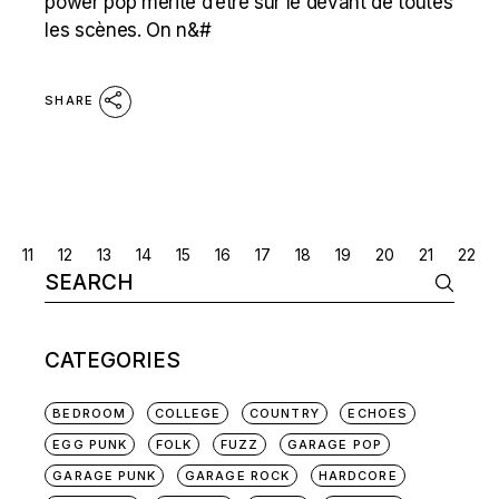
power pop mérite d’être sur le devant de toutes
les scènes. On n&#
SHARE
POSTS
11
12
13
14
15
16
17
18
19
20
21
22
Search
NAVIGATION
for:
CATEGORIES
BEDROOM
COLLEGE
COUNTRY
ECHOES
EGG PUNK
FOLK
FUZZ
GARAGE POP
GARAGE PUNK
GARAGE ROCK
HARDCORE