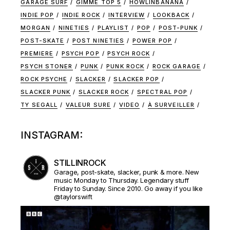
GARAGE SURF
GIMME TOP 5
HOWLINBANANA
INDIE POP
INDIE ROCK
INTERVIEW
LOOKBACK
MORGAN
NINETIES
PLAYLIST
POP
POST-PUNK
POST-SKATE
POST NINETIES
POWER POP
PREMIERE
PSYCH POP
PSYCH ROCK
PSYCH STONER
PUNK
PUNK ROCK
ROCK GARAGE
ROCK PSYCHE
SLACKER
SLACKER POP
SLACKER PUNK
SLACKER ROCK
SPECTRAL POP
TY SEGALL
VALEUR SURE
VIDEO
À SURVEILLER
INSTAGRAM:
STILLINROCK
Garage, post-skate, slacker, punk & more. New
music Monday to Thursday. Legendary stuff
Friday to Sunday. Since 2010. Go away if you like
@taylorswift