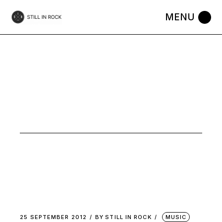
Skip
to
the
content
INTERVIEW
TAG
25 SEPTEMBER 2012
BY
STILL IN ROCK
MUSIC