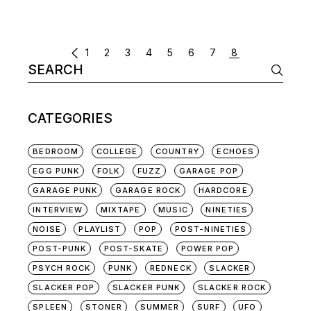
POSTS
1
2
3
4
5
6
7
8
Search
NAVIGATION
for:
CATEGORIES
BEDROOM
COLLEGE
COUNTRY
ECHOES
EGG PUNK
FOLK
FUZZ
GARAGE POP
GARAGE PUNK
GARAGE ROCK
HARDCORE
INTERVIEW
MIXTAPE
MUSIC
NINETIES
NOISE
PLAYLIST
POP
POST-NINETIES
POST-PUNK
POST-SKATE
POWER POP
PSYCH ROCK
PUNK
REDNECK
SLACKER
SLACKER POP
SLACKER PUNK
SLACKER ROCK
SPLEEN
STONER
SUMMER
SURF
UFO