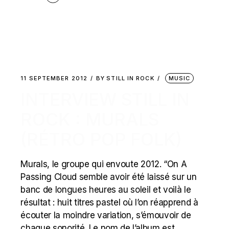
11 SEPTEMBER 2012
BY
STILL IN ROCK
MUSIC
INTERVIEW STILL IN
ROCK : MURALS
(RÉTRO POP FOLK)
Murals, le groupe qui envoute 2012. “On A
Passing Cloud semble avoir été laissé sur un
banc de longues heures au soleil et voilà le
résultat : huit titres pastel où l’on réapprend à
écouter la moindre variation, s’émouvoir de
chaque sonorité. Le nom de l’album est