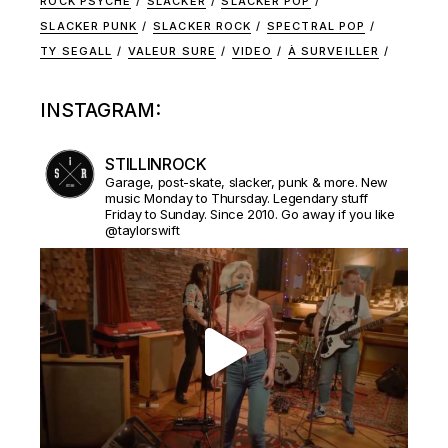
ROCK PSYCHE
SLACKER
SLACKER POP
SLACKER PUNK
SLACKER ROCK
SPECTRAL POP
TY SEGALL
VALEUR SURE
VIDEO
À SURVEILLER
INSTAGRAM:
STILLINROCK
Garage, post-skate, slacker, punk & more. New
music Monday to Thursday. Legendary stuff
Friday to Sunday. Since 2010. Go away if you like
@taylorswift