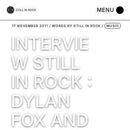
Skip
to
the
content
17 NOVEMBER 2011
WORDS BY
STILL IN ROCK
MUSIC
INTERVIE
W STILL
IN ROCK :
DYLAN
FOX AND