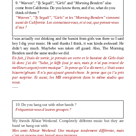
9. “
Wavves
“, “
Ty
Segall
“, “
Girls
” and “
Morning Benders
”
also
come from California. Do you know them, and if so, what do you
think of them ?
“Wavves
“, “Ty Segall
“, “Girls
” et les “Morning Benders” viennent
aussi de Californie. Les connaissez-vous, et si oui, que pensez-vous
d’eux ?
I was actually out drinking and the bassist from girls was there so I said
hey I dig your music. He said thanks I think, it was kinda awkward. He
didn’t say much. Maybehe was taken off guard. Also, The Morning
Benders used the same studio we did.
En fait, j’étais de sortie, je prenais un verre et le bassiste de Girls était
là donc j’ai dit “Salut, je kiffe (oui je sais, mais je n’ai pas trouvé de
meilleurs argots) votre musique”. Je pense qu’il a dit merci, c’était assez
bizarre/gênant. Il n’a pas ajouté grand-chose. Je pense que ça l’a pris
par surprise. Et aussi, les MB enregistrent dans le même studio que
nous.
—–
10. Do you hang out with other bands ?
Fréquentez-vous d’autres groupes ?
My friends Allstar Weekend. Completely different music but they are
band we hang out with.
Mes amis Allstar Weekend. Une musique totalement différente, mais
c’est un groupe avec lequel nous trainons.