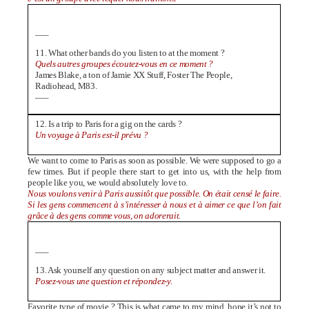
—–
11. What other bands do you listen to at the moment ?
Quels autres groupes écoutez-vous en ce moment ?
James Blake, a ton of Jamie XX Stuff, Foster The People,
Radiohead, M83.
—–
12. Is a trip to Paris for a gig on the cards ?
Un voyage à Paris est-il prévu ?
We want to come to Paris as soon as possible. We were supposed to go a
few times. But if people there start to get into us, with the help from
people like you, we would absolutely love to.
Nous voulons venir à Paris aussitôt que possible. On était censé le faire.
Si les gens commencent à s’intéresser à nous et à aimer ce que l’on fait
grâce à des gens comme vous, on adorerait.
—–
13. Ask yourself any question on any subject matter and answer it.
Posez-vous une question et répondez-y.
Favorite type of movie ? This is what came to my mind, hope it’s not to