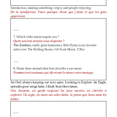
Satisfaction, making something i enjoy and people enjoying.
De la satisfaction. Faire quelque chose que j’aime et que les gens
apprécient.
—–
7. Which older artists inspire you ?
Quels anciens artistes vous inspirent ?
The Zombies
, really great harmonies.
Bob Dylan is my favorite
artist ever.
The Rolling Stones.
Gil Scott-Heron.
T.Rex
—–
8. Name three animals that best describe your music.
Nommez trois animaux qui décrivent le mieux votre musique.
An Owl, always keeping our eyes open. Looking to Explore. An Eagle,
spreadin gour wings haha. I think Sean likes lamas.
Une chouette, on garde toujours les yeux ouverts, on cherche à
explorer. Un aigle, on étant nos ailes haha. Je pense que Sean aime les
lamas.
—–