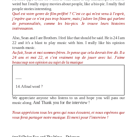
weird but I really enjoy movies about people, like a bio-pic. I really find
people stories interesting.
Quel est votre genre de film préféré ? C’est ce qui m’est venu à l’esprit,
j’espère que ce n’est pas trop bizarre, mais j’adore les films qui parlent
de personnalités, comme les bio-pics. Je trouve leurs histoires
intéressantes.
Also, Sean and I are Brothers. I feel like that should be said. He is 24 I am
22 and it’s a blast to play music with him. I really like his opinion
towards music.
Au fait, Sean et moi sommes frères. Je pense que cela devrait être dit. Il a
24 ans et moi 22, et c’est vraiment top de jouer avec lui. J’aime
beaucoup son opinion au sujet de la musique
—–
14. A final word
?
We appreciate anyone who listens to us and hope you will pass our
music along.
And Thank you for the interview !
Nous apprécions tous les gens qui nous écoutent, et nous espérons que
vous ferez partager notre musique.
Et merci pour l’interview !
(mp3)
Dylan Fox and The Wave – Delorean