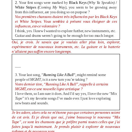
2.
Your first songs were marked by
Black Keys (
Why Ya Speakin)
/
White Stripes (
Coming My Way)
,
you seem to be growing away
from this influence, are you doing so on purpose ?
Vos premières chansons étaient très influencées par les Black Keys
et White Stripes. Vous semblez à présent vous éloigner de ces
influences, est-ce volontaire ?
I think, yes. I knew I wanted to explore further, new instruments, etc.
Guitar and drums weren’t going to be enough for too much longer.
Oui, je crois. Je savais que je voulais aller plus loin, explorer,
expérimenter de nouveaux instruments, etc. La guitare et la batterie
n’allaient pas suffire encore longtemps.
—–
3. Your last song, “
Running Like A Bull
“,
might remind some
people of
MGMT
, is it a new turn you’re taking ?
Votre dernier titre, “Running Like A Bull”, rappelle à certains
MGMT, est-ce une nouvelle ligne artistique ?
I love them, so I am sure it does. And I’d say yes, I love the new “
Mix
Tape
” it’s my favorite songs I’ve made ever. I just love exploring
new beats and sounds.
Je les adore, alors cela ne m’étonne pas que certaines personnes soient
de cet avis. Et je dirais que oui, j’aime beaucoup le nouveau “Mix
Tape”, ce sont les chansons que je préfère parmi toutes celles que j’ai
faites jusqu’à maintenant. Je prends plaisir à explorer de nouveaux
rythmes et de nouveaux sons.