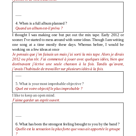
—–
4
. When is a full album planned ?
Quand un album est-il prévu ?
I thought I was making one but put out the mix tape. Early 2012 or
sooner. I’ve started to mess around with some ideas. Though I am writing
one song at a time mostly these days. Whereas before, I would be
working on a few ideas at once
Je pensais que j’en faisais un mais j’ai sorti la mix tape. Alors je dirais
2012 ou plus tôt. J’ai commencé à jouer avec quelques idées, bien que
dorénavant j’écrive une seule chanson à la fois. Tandis qu’avant,
j’avais l’habitude de travailler sur plusieurs idées à la fois.
—–
5. What is your most improbable objective ?
Quel est votre objectif le plus improbable ?
I like to keep an open mind.
J’aime garder un esprit ouvert.
—–
6.
What has been the strongest feeling brought to you by the band ?
Quelle est la sensation la plus forte que vous ait apportée le groupe
?