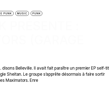
E PUNK
MUSIC
PUNK
K PRÉSENTE :
ORS (GARAGE
sons Belleville. Il avait fait paraître un premier EP self-ti
gle Sheitan. Le groupe s’apprête désormais à faire sortir
des Maximators. Enre