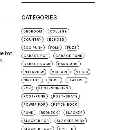
for:
TH
CATEGORIES
BEDROOM
COLLEGE
COUNTRY
ECHOES
EGG PUNK
FOLK
FUZZ
e l’on
GARAGE POP
GARAGE PUNK
e,
GARAGE ROCK
HARDCORE
INTERVIEW
MIXTAPE
MUSIC
NINETIES
NOISE
PLAYLIST
POP
POST-NINETIES
POST-PUNK
POST-SKATE
POWER POP
PSYCH ROCK
PUNK
REDNECK
SLACKER
SLACKER POP
SLACKER PUNK
SLACKER ROCK
SPLEEN