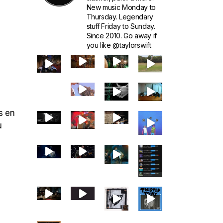
New music Monday to
Thursday. Legendary
stuff Friday to Sunday.
Since 2010. Go away if
you like @taylorswift
s en
u