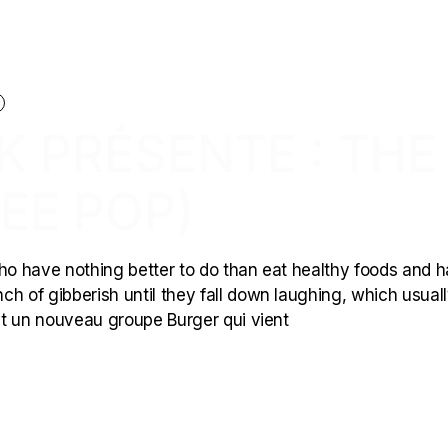
CK PRÉSENTE : THE
EE POP)
who have nothing better to do than eat healthy foods and 
h of gibberish until they fall down laughing, which usual
nt un nouveau groupe Burger qui vient