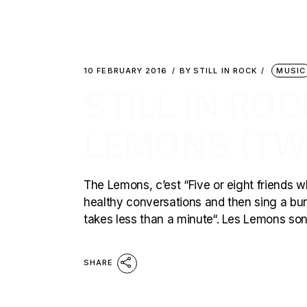
10 FEBRUARY 2016
BY
STILL IN ROCK
MUSIC
STILL IN RO
LEMONS (TW
The Lemons, c’est “Five or eight friends 
healthy conversations and then sing a bunc
takes less than a minute“. Les Lemons so
SHARE