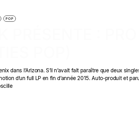
POP
CK PRÉSENTE : PRO
TIES POP)
ix dans l’Arizona. S’il n’avait fait paraître que deux single
motion d’un full LP en fin d’année 2015. Auto-produit et par
scille